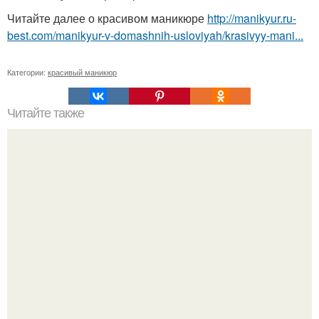
Читайте далее о красивом маникюре
http://manikyur.ru-
best.com/manikyur-v-domashnih-usloviyah/krasivyy-mani...
Категории:
красивый маникюр
Читайте также
От этой маски волосы как сумасшедшие растут!