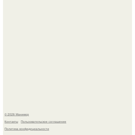
Чем дольше вас радует "Красивая, Удобная Обувь".
Селена Гомес дала фанатам хоть какой-то повод
успокоиться на фоне всех разговоров о свадьбе Тейлор
свифт.
© 2026 Маникюр
Контакты
Пользовательское соглашение
Политика конфидециальности