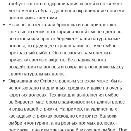
требует частого подкрашивания корней и позволяет
легко менять образ , дополняя окрашивание новыми
цветовыми акцентами.
Если вы шатенка или брюнетка и вас привлекают
светлые оттенки, но к кардинальной смене цвета вы
не готовы или просто бережете ваши натуральные
волосы, то щадящее окрашивание в стиле омбре –
прекрасный выбор. Оно позволит вам внести в
прическу светлые акценты без радикального
воздействия на волосы и сохранить основную массу
своих натуральных волос.
Окрашивание Ombre с равным успехом может быть
использовано на длинных, средних и даже на очень
коротких волосах. Техника для выполнения омбре
выбирается мастером в зависимости от длины волос
и вида вашей стрижки. Например, на удлиненных
каскадных стрижках роскошно смотрится балаяж-
омбре и контуринг, а на ровных прямых волосах -
растяжка тона или элегантное бликующее омбре . При