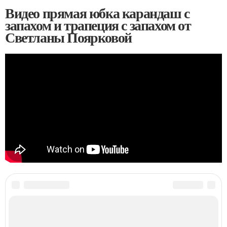
Видео прямая юбка карандаш с
запахом и трапеция с запахом от
Светланы Поярковой
Категории:
Карандаш с запахом
,
Вариант для любой
,
Карандаш с разрезом
,
Юбка с
запахом
,
Юбки с запахом
,
Модные тенденции
,
Деловой стиль
,
Повседневный
стиль
,
Трапеция с запахом