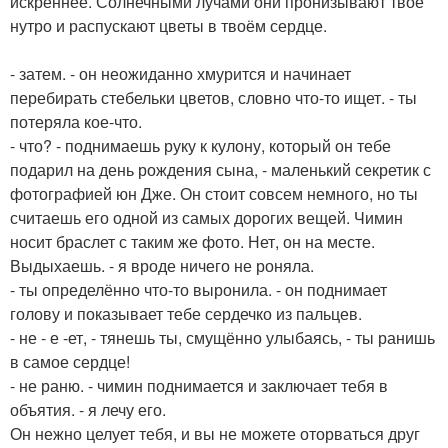
искреннее. Солнечными лучами они пронизывают твоё
нутро и распускают цветы в твоём сердце.
- затем. - он неожиданно хмурится и начинает
перебирать стебельки цветов, словно что-то ищет. - ты
потеряла кое-что.
- что? - поднимаешь руку к кулону, который он тебе
подарил на день рождения сына, - маленький секретик с
фотографией юн Дже. Он стоит совсем немного, но ты
считаешь его одной из самых дорогих вещей. Чимин
носит браслет с таким же фото. Нет, он на месте.
Выдыхаешь. - я вроде ничего не роняла.
- ты определённо что-то выронила. - он поднимает
голову и показывает тебе сердечко из пальцев.
- не - е -ет, - тянешь ты, смущённо улыбаясь, - ты ранишь
в самое сердце!
- не раню. - чимин поднимается и заключает тебя в
объятия. - я лечу его.
Он нежно целует тебя, и вы не можете оторваться друг