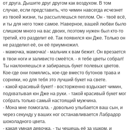
от друга. Дышите друг другом как воздухом. В том
случае, если представить, что чимин навсегда исчезнет
из твоей жизни, ты рассыплешься пеплом. Он - твоё всё,
и ты для него тоже самое. Наверное, вашей любви было
слишком много на вас двоих, поэтому нужен был кто-то
третий, кто разделит её. Так появился юн Дже. Только он
не разделил её, он её приумножил.
- мамочка, мамочка! - мальчик к вам бежит. Он врезается
в твои ноги и заливисто смеётся. - я тебе цветы собрал!
Ты наклоняешься и забираешь букет полевых цветов.
Кое-где они помялись, кое-где вместо бутонов трава и
сорняки, но для тебя это лучший букет на свете.
- какой красивый букет! - восторженно вздыхает чимин,
подхватывая юн Дже на руки. - такой красивый букет мог
собрать только самый настоящий мужчина.
- Мона мне помогала. - довольно улыбается ваш сын, и
через секунду у ваших ног останавливается Лабрадор
шоколадного цвета.
- какая умная девочка. - ты чешешь её за ушком, и