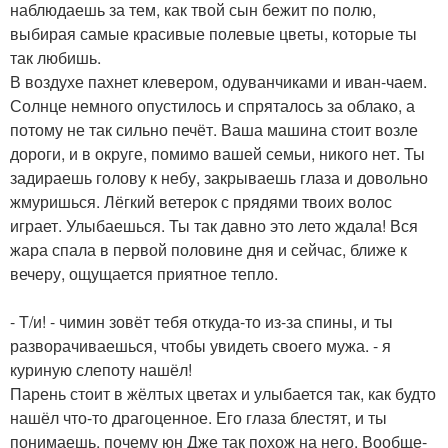
наблюдаешь за тем, как твой сын бежит по полю,
выбирая самые красивые полевые цветы, которые ты
так любишь.
В воздухе пахнет клевером, одуванчиками и иван-чаем.
Солнце немного опустилось и спряталось за облако, а
потому не так сильно печёт. Ваша машина стоит возле
дороги, и в округе, помимо вашей семьи, никого нет. Ты
задираешь голову к небу, закрываешь глаза и довольно
жмуришься. Лёгкий ветерок с прядями твоих волос
играет. Улыбаешься. Ты так давно это лето ждала! Вся
жара спала в первой половине дня и сейчас, ближе к
вечеру, ощущается приятное тепло.
- Т/и! - чимин зовёт тебя откуда-то из-за спины, и ты
разворачиваешься, чтобы увидеть своего мужа. - я
куриную слепоту нашёл!
Парень стоит в жёлтых цветах и улыбается так, как будто
нашёл что-то драгоценное. Его глаза блестят, и ты
понимаешь, почему юн Дже так похож на него. Вообще-