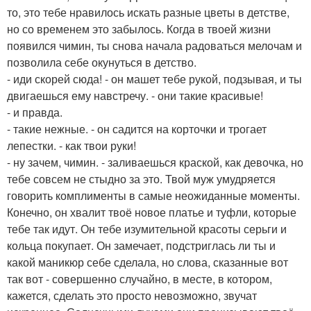
то, это тебе нравилось искать разные цветы в детстве,
но со временем это забылось. Когда в твоей жизни
появился чимин, ты снова начала радоваться мелочам и
позволила себе окунуться в детство.
- иди скорей сюда! - он машет тебе рукой, подзывая, и ты
двигаешься ему навстречу. - они такие красивые!
- и правда.
- такие нежные. - он садится на корточки и трогает
лепестки. - как твои руки!
- ну зачем, чимин. - заливаешься краской, как девочка, но
тебе совсем не стыдно за это. Твой муж умудряется
говорить комплименты в самые неожиданные моменты.
Конечно, он хвалит твоё новое платье и туфли, которые
тебе так идут. Он тебе изумительной красоты серьги и
кольца покупает. Он замечает, подстриглась ли ты и
какой маникюр себе сделала, но слова, сказанные вот
так вот - совершенно случайно, в месте, в котором,
кажется, сделать это просто невозможно, звучат