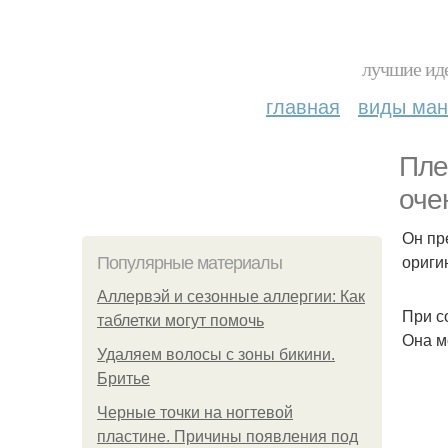
лучшие иде
главная
виды ма
Пле
оче
Он пр
ориги
Популярные материалы
Аллервэй и сезонные аллергии: Как
При с
таблетки могут помочь
Она м
Удаляем волосы с зоны бикини.
Бритье
Черные точки на ногтевой
пластине. Причины появления под