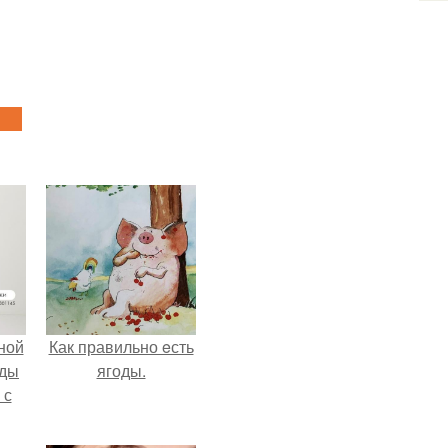
ной
Как правильно eсть
жды
ягоды.
 с