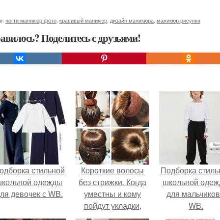
и:
ногти маникюр фото
,
красивый маникюр
,
дизайн маникюра
,
маникюр рисунки
авилось? Поделитесь с друзьями!
одборка стильной
Короткие волосы
Подборка стиль
школьной одежды
без стрижки. Когда
школьной оде
ля девочек с WB.
уместны и кому
для мальчиков
пойдут укладки,
WB.
зрительно