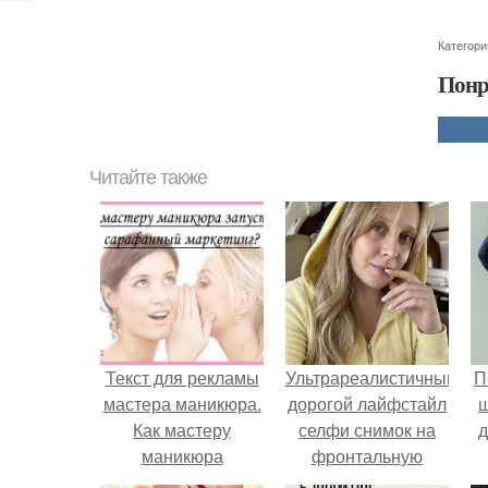
Категори
Понр
Читайте также
Текст для рекламы
Ультрареалистичный
П
мастера маникюра.
дорогой лайфстайл
Как мастеру
селфи снимок на
д
маникюра
фронтальную
запустить
камеру.