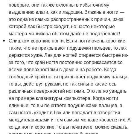
поверьте, они так же склонны в избыточному
выделению влаги, как и ладошки. Влажные ногти —
это одна из самых распространенных причин, из-за
которой лак быстро сходит, но часто некоторые
мастера маникюра об этом даже не подозревают!
Слишком короткие ногти. Если ногти очень короткие,
такие, что не прикрывают подушечки пальцев, то лак
держится хуже. Лак для ногтей стирается быстрее из-
за того, что край ногтя постоянно соприкасается со
всеми поверхностями в доме и на работе. Когда
свободный край ногтя прикрывает подушечку пальца,
то вы, действуя руками, не так сильно касаетесь
различных поверхностей ногтями. Это легко увидеть
на примере клавиатуры компьютера. Когда ногти
длинные, то вы печатаете подушечками пальцев, а
сам ноготь уходит в бок или попадает в отверстия
между клавишами и тем самым меньше касается их. А
когда ногти короткие, то вы печатаете, можно сказать,
прямо ими, вот лак и стирается быстрее.