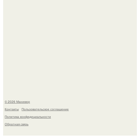
В нижегородской области трагически погибла 14-летняя
школьница - она покончила с собой на фоне подготовки к
контрольной по английскому языку.
© 2026 Маникюр
Контакты
Пользовательское соглашение
Политика конфидециальности
Обратная связь