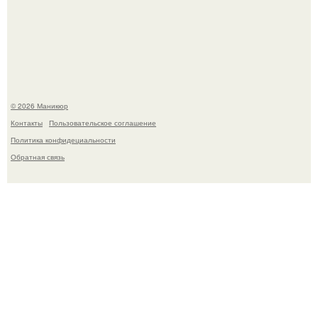
В нижегородской области трагически погибла 14-летняя
школьница - она покончила с собой на фоне подготовки к
контрольной по английскому языку.
© 2026 Маникюр
Контакты
Пользовательское соглашение
Политика конфидециальности
Обратная связь