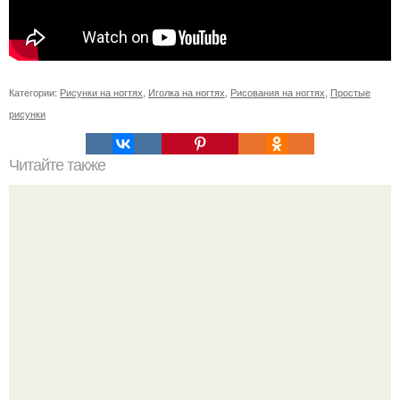
Категории:
Рисунки на ногтях
,
Иголка на ногтях
,
Рисования на ногтях
,
Простые
рисунки
Читайте также
Памятка ДЛЯ клиентов маникюра. Информация для
моих дорогих и уважаемых клиентов.