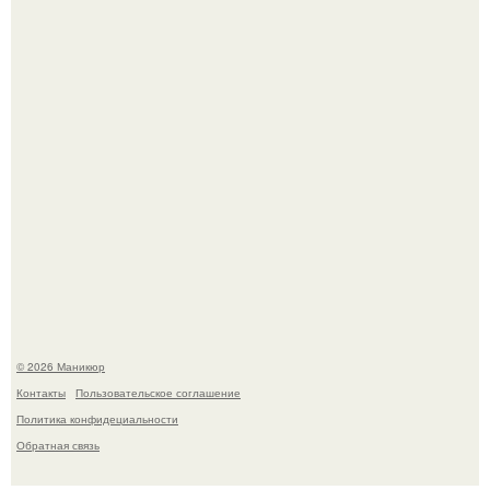
Десять лет назад все красили веки плотными слоями.
Скандинавский боб стал одной из тех летних стрижек,
которые выглядят очень просто.
© 2026 Маникюр
Контакты
Пользовательское соглашение
Политика конфидециальности
Обратная связь