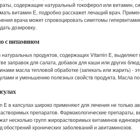
раты, содержащие натуральный токоферол или витамин, си
мать витамин Е, подробно расскажет лечащий врач. Приме
чения врача может спровоцировать симптомы гипервитами
дать дозировку.
о с витамином
 натуральных продуктов, содержащих Vitamin E, выделяют 
тве заправок для салата, добавок для каши или других блю
инами масла тепловой обработке (запекать или жарить) - э
улами и уменьшению полезных свойств продукта. Масла по
псулах
in E в капсулах широко применяют для лечения не только ав
астворимых препаратов. Фармакологические препараты, вы
жат несколько групп жирорастворимых витаминов единовр
д обострений хронических заболеваний и авитаминозов.