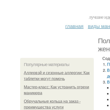
лучшие иде
главная
виды ма
Пол
жен
Сод
П
Популярные материалы
В
Аллервэй и сезонные аллергии: Как
д
таблетки могут помочь
В
Мастер-класс: Как устранить огрехи
маникюра
Обручальные кольца на заказ -
преимущества услуги