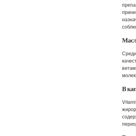
препа
прини
назна
соблю
Масл
Среди
качес
витам
молек
В ка
Vitam
жирор
содер
перио