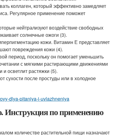
вать коллаген, который эффективно замедляет
миса. Регулярное применение поможет
которые нейтрализуют воздействие свободных
каивает солнечные ожоги (3).
иперпигментацию кожи. Витамин Е представляет
шают повреждения кожи (4).
вой период, поскольку он помогает уменьшить
 сочетании с мягкими растирающими движениями
 и осветлит растяжки (5).
от сухости после простуды или в холодное
snovy-dlya-pitaniya-i-uvlazhneniya
ю. Инструкция по применению
 малом количестве растительной пищи назначают