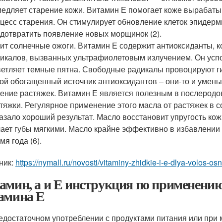
едляет старение кожи. Витамин Е помогает коже вырабаты
цесс старения. Он стимулирует обновление клеток эпидер
дотвратить появление новых морщинок (2).
ит солнечные ожоги. Витамин Е содержит антиоксиданты, 
икалов, вызванных ультрафиолетовым излучением. Он успо
етляет темные пятна. Свободные радикалы провоцируют г
ой обогащенный источник антиоксидантов – они-то и умень
ение растяжек. Витамин Е является полезным в послеродо
тяжки. Регулярное применение этого масла от растяжек в
азало хороший результат. Масло восстановит упругость кожи
ает губы мягкими. Масло крайне эффективно в избавлении 
мя года (6).
ник:
https://nymall.ru/novosti/vitaminy-zhidkie-i-e-dlya-volos-o
амин, а и Е инструкция по применени
амина Е
едостаточном употреблении с продуктами питания или при