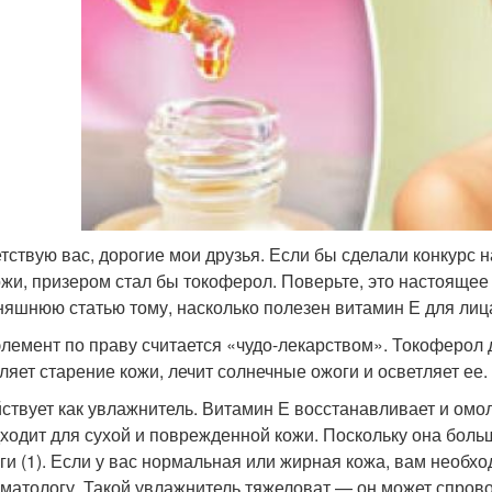
тствую вас, дорогие мои друзья. Если бы сделали конкурс 
ожи, призером стал бы токоферол. Поверьте, это настоящее
няшнюю статью тому, насколько полезен витамин Е для лица
элемент по праву считается «чудо-лекарством». Токоферол 
ляет старение кожи, лечит солнечные ожоги и осветляет ее
ствует как увлажнитель. Витамин Е восстанавливает и ом
ходит для сухой и поврежденной кожи. Поскольку она боль
ги (1). Если у вас нормальная или жирная кожа, вам необхо
матологу. Такой увлажнитель тяжеловат — он может спров