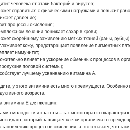
итит человека от атаки бактерий и вирусов;
ожет справиться с физическими нагрузками и повысит рабо
ижает давление;
зит процессы окисления;
омплексном лечении понижает сахар в крови;
ожет скорейшему заживлению мягких тканей (раны, рубцы)
глаживает кожу, предотвращает появление пигментных пят
епляет иммунитет;
ожительно влияет на ускорение обменных процессов в орга
продукция половой системы);
собствует лучшему усваиванию витамина А.
идите, у этого витамина есть много преимуществ. Особенн
дуктивного возраста.
а витамина Е для женщин:
амин молодости и красоты – так можно кратко охарактериз
иоксидант, который защищает клетки организма от преждев
становлению процессов окисления, а это означает, что так