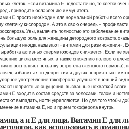
овых клеток. Если витамина Е недостаточно, то клетки очень
редь приводит к ослаблению иммунитета.
амин Е просто необходим для нормальной работы всего орг
у клеточку кислородом. А это в свою очередь – профилакт
росклероза. Увы, вылечить полностью это заболевание вита
нь большую роль для женщины детородного возраста оказы
сультации иногда называют «витамин для размножения». Е
выработка активных сперматозоидов снижается. Если не хва
ушению цикла месячных, а также снижению полового влече
тично восполняет нехватку эстрогена (женского гормона), 
лочек, избавиться от депрессии и других неприятных симп
улярное употребление токоферола улучшает внешний вид ко
езают неприятные ощущения, вызванные нехваткой влаги.
амин Е входит в состав средств за волосами, телом и ногт
естают выпадать, ногти укрепляются. Но для того чтобы до
менение витамина Е, но и прием токоферола внутрь.
амин, а и Е для лица. Витамин Е для л
метологов, как использовать в домашни