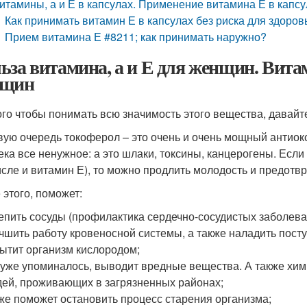
итамины, а и Е в капсулах. Применение витамина Е в капсу
Как принимать витамин Е в капсулах без риска для здоров
Прием витамина Е #8211; как принимать наружно?
ьза витамина, а и Е для женщин. Витам
нщин
ого чтобы понимать всю значимость этого вещества, давайт
вую очередь токоферол – это очень и очень мощный антиок
ека все ненужное: а это шлаки, токсины, канцерогены. Есл
исле и витамин Е), то можно продлить молодость и предотв
 этого, поможет:
епить сосуды (профилактика сердечно-сосудистых заболева
чшить работу кровеносной системы, а также наладить пост
ытит организм кислородом;
 уже упоминалось, выводит вредные вещества. А также хим
ей, проживающих в загрязненных районах;
же поможет остановить процесс старения организма;