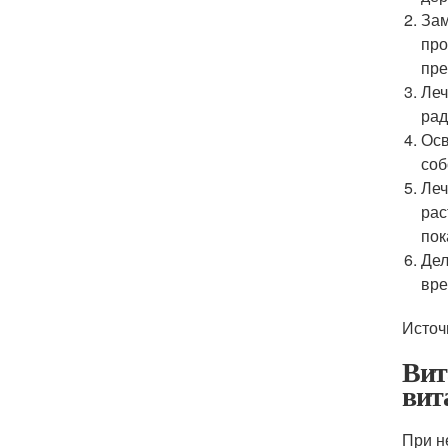
Зам
про
пре
Леч
рад
Осв
соб
Леч
рас
пок
Дел
вре
Источ
Вит
вит
При н