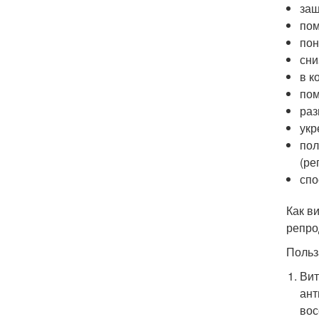
защ
пом
пон
сни
в к
пом
раз
укр
пол
(ре
спо
Как в
репро
Польз
Вит
ант
вос