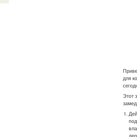
Приве
для к
сегод
Этот 
замед
Дей
под
вла
дер