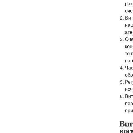
рак
оче
Вит
наш
ате
Оче
кон
то 
нар
Час
обо
Рег
исч
Вит
пер
при
Вит
кос