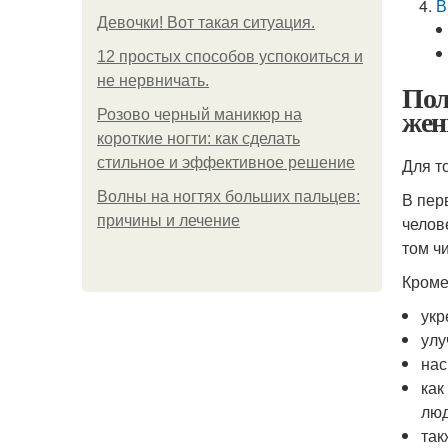
В
Девочки! Вот такая ситуация.
12 простых способов успокоиться и
не нервничать.
Пол
же
Розово черный маникюр на
короткие ногти: как сделать
стильное и эффективное решение
Для т
Волны на ногтях больших пальцев:
В пер
причины и лечение
челов
том ч
Кроме
укр
улу
нас
как
люд
так