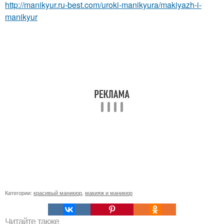
http://manikyur.ru-best.com/uroki-manikyura/makiyazh-i-
manikyur
Категории:
красивый маникюр
,
макияж и маникюр
Читайте также