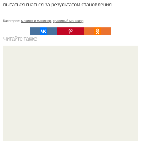
пытаться гнаться за результатом становления.
Категории:
макияж и маникюр
,
красивый маникюр
Читайте также
Памятка ДЛЯ клиентов маникюра. Информация для
моих дорогих и уважаемых клиентов.