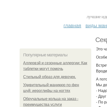
лучшие иде
главная
виды ма
Сек
Это ч
Популярные материалы
Особе
Аллервэй и сезонные аллергии: Как
Встре
таблетки могут помочь
Вроде
Стильный образ для девочек.
А пот
Мы до
Удивительный маникюр по фен
- Над
шуй: иероглифы на ногтях
- Друг
Обручальные кольца на заказ -
- По 
преимущества услуги