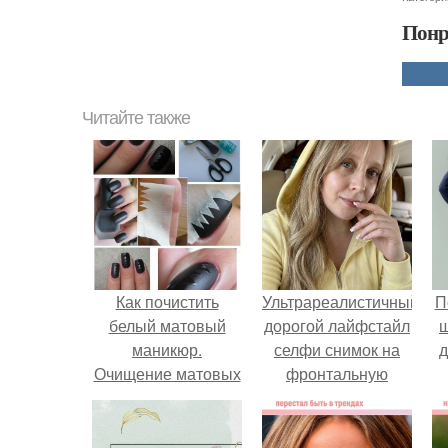
Понр
Читайте также
Как почистить
Ультрареалистичный
П
белый матовый
дорогой лайфстайл
маникюр.
селфи снимок на
д
Очищение матовых
фронтальную
ногтей
камеру.