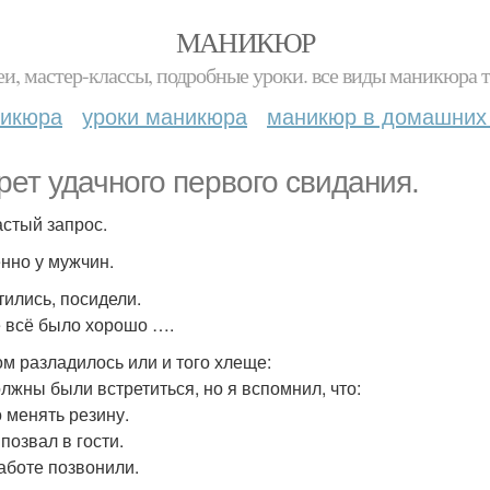
МАНИКЮР
и, мастер-классы, подробные уроки. все виды маникюра т
никюра
уроки маникюра
маникюр в домашних
рет удачного первого свидания.
астый запрос.
нно у мужчин.
тились, посидели.
 всё было хорошо ….
ом разладилось или и того хлеще:
лжны были встретиться, но я вспомнил, что:
о менять резину.
 позвал в гости.
работе позвонили.