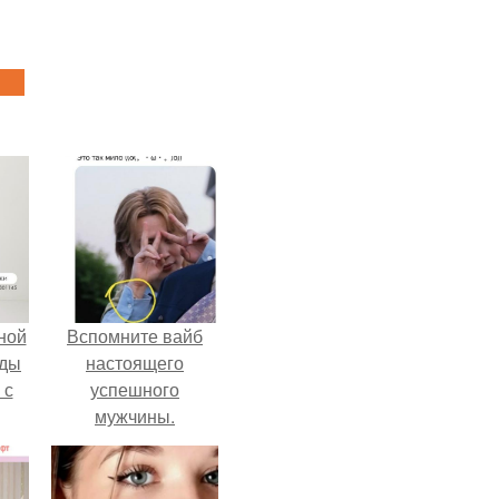
ной
Вспомните вайб
жды
настоящего
 с
успешного
мужчины.