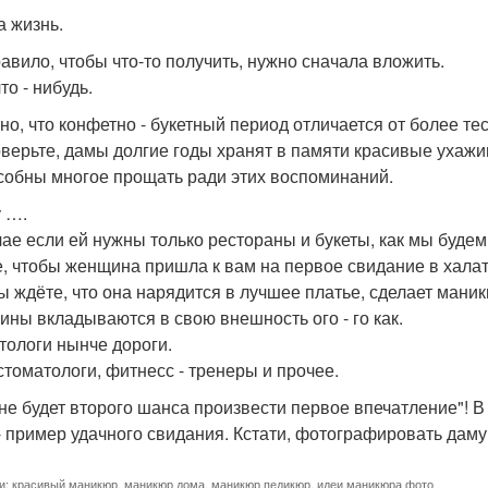
а жизнь.
равило, чтобы что-то получить, нужно сначала вложить.
то - нибудь.
но, что конфетно - букетный период отличается от более те
оверьте, дамы долгие годы хранят в памяти красивые ухаж
собны многое прощать ради этих воспоминаний.
у ….
чае если ей нужны только рестораны и букеты, как мы будем
е, чтобы женщина пришла к вам на первое свидание в халат
ы ждёте, что она нарядится в лучшее платье, сделает маник
ны вкладываются в свою внешность ого - го как.
тологи нынче дороги.
 стоматологи, фитнесс - тренеры и прочее.
 не будет второго шанса произвести первое впечатление"! В 
- пример удачного свидания. Кстати, фотографировать даму 
и:
красивый маникюр
,
маникюр дома
,
маникюр педикюр
,
идеи маникюра фото