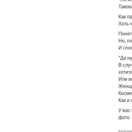
Таков
Как п
Хоть ч
Понят
Но, п
И спо
"Да н
В слу
хотит
Или в
Женщи
Косме
Как и
У вас
фото 
Категори