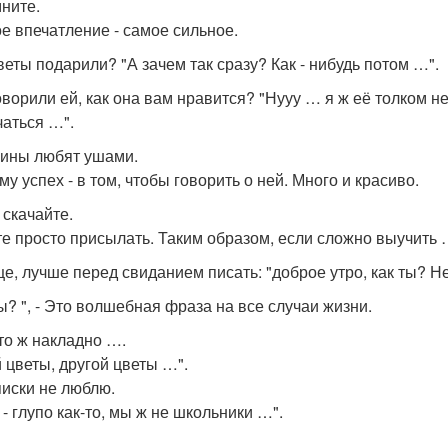
ните.
е впечатление - самое сильное.
веты подарили? "А зачем так сразу? Как - нибудь потом …".
оворили ей, как она вам нравится? "Нууу … я ж её толком н
чаться …".
ны любят ушами.
у успех - в том, чтобы говорить о ней. Много и красиво.
 скачайте.
е просто присылать. Таким образом, если сложно выучить 
е, лучше перед свиданием писать: "доброе утро, как ты? Н
ты? ", - Это волшебная фраза на все случаи жизни.
это ж накладно ….
 цветы, другой цветы …".
иски не люблю.
- глупо как-то, мы ж не школьники …".