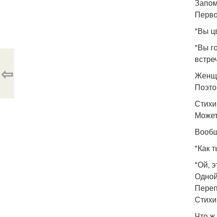
Запом
Перво
"Вы ц
"Вы г
встре
⇦
Женщи
Поэтом
Стихи
Может
Вообщ
"Как 
"Ой, 
Одной
Переп
Стихи 
Что ж.