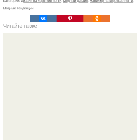
Категории:
Дизайн на короткие ногти
,
Модный дизайн
,
маникюр на короткие ногти
,
Модные тенденции
Читайте также
Когда стричь ногти к деньгам. 33 народные приметы,
чтобы привлечь деньги в дом.