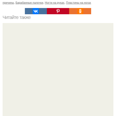
причины
,
Барабанные палочки
,
Ногти на руках
,
Пластины на ногах
Читайте также
Когда стричь ногти к деньгам. 33 народные приметы,
чтобы привлечь деньги в дом.