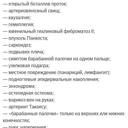
— открытый боталлов проток;
— артериовенозный свищ;
— каузалгия;
— гемиплегия;
— ювенильный гиалиновый фиброматоз II;
— опухоль Панкоста;
— саркоидоз;
— подвывих плеча;
— симптом барабанной палочки на одном пальце;
— узелковая подагра;
— местное повреждение (панариций, лимфангит);
— подногтевые эпидермальные накопления;
— энхондрома;
— остеоидная остеома;
— варикоз вен на руках;
— артериит Такаясу;
— «барабанные палочки» только на верхних или нижних
конечностях;
— руки: наркомания;