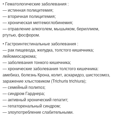
• Гематологические заболевания :
— истинная полицитемия;
— вторичная полицитемия;
— хроническая метгемоглобинемия;
— отравление алкоголем, мышьяком, бериллием,
ртутью, фосфором.
• Гастроинтестинальные заболевания :
— рак пищевода, желудка, толстого кишечника;
лейомиосаркома;
— заболевания тонкого кишечника;
— хронические заболевания толстого кишечника:
амебиаз, болезнь Крона, колит, аскаридоз, шистосомоз,
заражение хлыстовиком (Trichuris trichiura);
— семейный полипоз;
— синдром Гарднера;
— активный хронический гепатит;
— гепаторенальный синдром;
— злоупотребление слабительными.