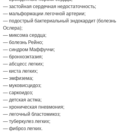
— застойная сердечная недостаточность;
— мальформации легочной артерии;
— подострый бактериальный эндокардит (болезнь
Ослера);
— миксома сердца;
— болезнь Рейно;
— синдром Маффуччи;
— бронхоэктазия;
— абсцесс легких;
— киста легких;
— эмфизема;
— муковисцидоз;
— саркоидоз;
— детская астма;
— хроническая пневмония;
— легочный бластомикоз;
— туберкулез легких;
— фиброз легких.