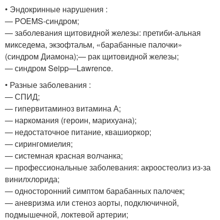
• Эндокринные нарушения :
— POEMS-синдром;
— заболевания щитовидной железы: претиби-альная
микседема, экзофтальм, «барабанные палочки»
(синдром Диамона);— рак щитовидной железы;
— синдром Seipp—Lawrence.
• Разные заболевания :
— СПИД;
— гипервитаминоз витамина А;
— наркомания (героин, марихуана);
— недостаточное питание, квашиоркор;
— сирингомиелия;
— системная красная волчанка;
— профессиональные заболевания: акроостеолиз из-за
винилхлорида;
— односторонний симптом барабанных палочек;
— аневризма или стеноз аорты, подключичной,
подмышечной, локтевой артерии;