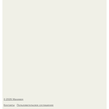
Чем дольше вас радует "Красивая, Удобная Обувь".
Скандинавский боб стал одной из тех летних стрижек,
которые выглядят очень просто.
© 2026 Маникюр
Контакты
Пользовательское соглашение