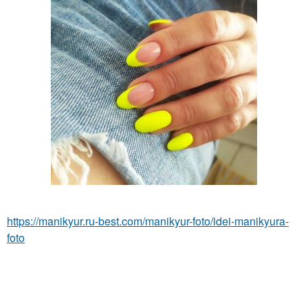
https://manikyur.ru-best.com/manikyur-foto/idei-manikyura-
foto