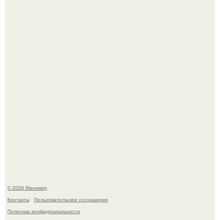
Нюдовый педикюр - это "Тихая Роскошь" в уходе.
В нижегородской области трагически погибла 14-летняя
школьница - она покончила с собой на фоне подготовки к
контрольной по английскому языку.
© 2026 Маникюр
Контакты
Пользовательское соглашение
Политика конфидециальности