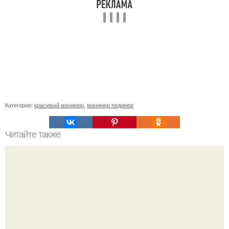
Категории:
красивый маникюр
,
маникюр педикюр
Читайте также
Цитаты про маникюр. 20 золотых цитат Коко шанель: