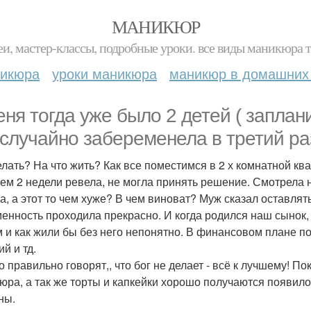
МАНИКЮР
и, мастер-классы, подробные уроки. все виды маникюра т
никюра
уроки маникюра
маникюр в домашних
еня тогда уже было 2 детей ( заплани
 случайно забеременела в третий ра
елать? На что жить? Как все поместимся в 2 х комнатной ква
ем 2 недели ревела, не могла принять решение. Смотрела 
а, а этот то чем хуже? В чем виноват? Муж сказал оставлять
енность проходила прекрасно. И когда родился наш сынок, 
 и как жили бы без него непонятно. В финансовом плане по
й и тд.
о правильно говорят,, что бог не делает - всё к лучшему! П
юра, а так же торты и капкейки хорошо получаются появил
ны.