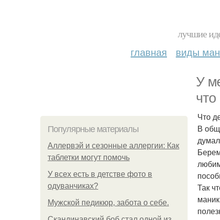
лучшие иде
главная
виды ма
У м
что
Что д
В общ
Популярные материалы
думал
Аллервэй и сезонные аллергии: Как
Берем
таблетки могут помочь
любим
У всех есть в детстве фото в
пособи
одуванчиках?
Так чт
маник
Мужской педикюр, забота о себе.
полез
Скандинавский боб стал одной из