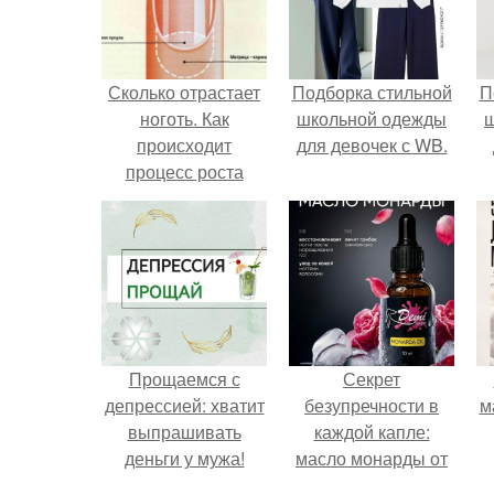
Сколько отрастает
Подборка стильной
П
ноготь. Как
школьной одежды
происходит
для девочек с WB.
процесс роста
ногтей
Прощаемся с
Секрет
депрессией: хватит
безупречности в
м
выпрашивать
каждой капле:
деньги у мужа!
масло монарды от
Demi Sweet.