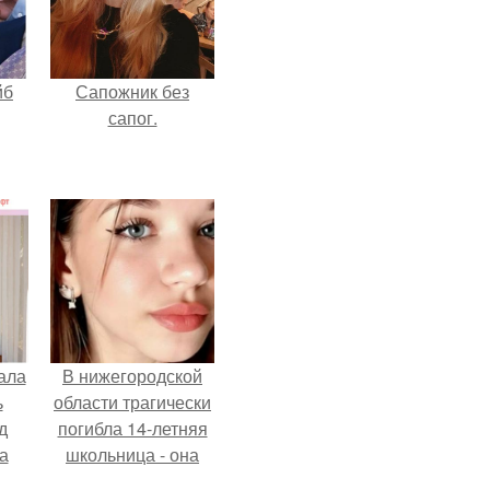
йб
Сапожник без
сапог.
ала
В нижегородской
ь
области трагически
д
погибла 14-летняя
а
школьница - она
покончила с собой