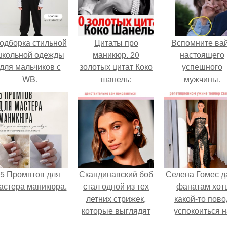
одборка стильной
Цитаты про
Вспомните ва
школьной одежды
маникюр. 20
настоящего
для мальчиков с
золотых цитат Коко
успешного
WB.
шанель:
мужчины.
5 Промптов для
Скандинавский боб
Селена Гомес д
астера маникюра.
стал одной из тех
фанатам хот
летних стрижек,
какой-то пово
которые выглядят
успокоиться н
очень просто.
фоне всех