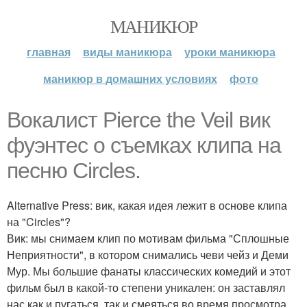
МАНИКЮР
главная
виды маникюра
уроки маникюра
маникюр в домашних условиях
фото
Вокалист Pierce the Veil вик
фуэнтес о съемках клипа на
песню Circles.
Alternative Press: вик, какая идея лежит в основе клипа
на "Circles"?
Вик: мы снимаем клип по мотивам фильма "Сплошные
Неприятности", в котором снимались чеви чейз и Деми
Мур. Мы большие фанаты классических комедий и этот
фильм был в какой-то степени уникален: он заставлял
нас как и пугаться, так и смеяться во время просмотра.