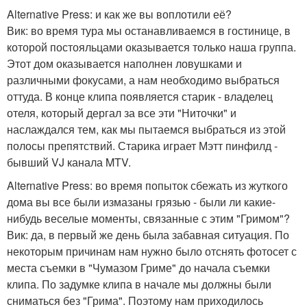
Alternative Press: и как же вы воплотили её?
Вик: во время тура мы останавливаемся в гостинице, в
которой постояльцами оказывается только наша группа.
Этот дом оказывается наполнен ловушками и
различными фокусами, а нам необходимо выбраться
оттуда. В конце клипа появляется старик - владелец
отеля, который дергал за все эти "Ниточки" и
наслаждался тем, как мы пытаемся выбраться из этой
полосы препятствий. Старика играет Мэтт пинфилд -
бывший VJ канала MTV.
Alternative Press: во время попыток сбежать из жуткого
дома вы все были измазаны грязью - были ли какие-
нибудь веселые моменты, связанные с этим "Гримом"?
Вик: да, в первый же день была забавная ситуация. По
некоторым причинам нам нужно было отснять фотосет с
места съемки в "Чумазом Гриме" до начала съемки
клипа. По задумке клипа в начале мы должны были
сниматься без "Грима". Поэтому нам приходилось