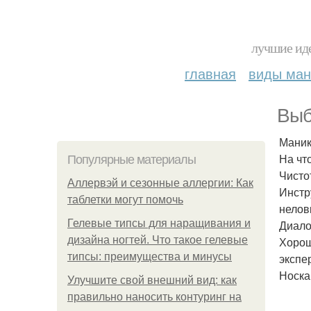
лучшие иде
главная
виды ма
Выб
Маник
На чт
Популярные материалы
Чисто
Аллервэй и сезонные аллергии: Как
Инстр
таблетки могут помочь
неловк
Гелевые типсы для наращивания и
Диало
дизайна ногтей. Что такое гелевые
Хорош
типсы: преимущества и минусы
экспе
Носка
Улучшите свой внешний вид: как
правильно наносить контуринг на