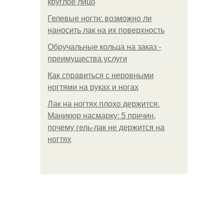
круглое лицо
Гелевые ногти: возможно ли
наносить лак на их поверхность
Обручальные кольца на заказ -
преимущества услуги
Как справиться с неровными
ногтями на руках и ногах
Лак на ногтях плохо держится.
Маникюр насмарку: 5 причин,
почему гель-лак не держится на
ногтях