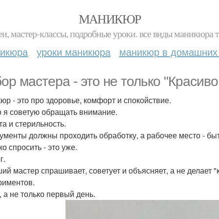
МАНИКЮР
и, мастер-классы, подробные уроки. все виды маникюра т
никюра
уроки маникюра
маникюр в домашних
ор мастера - это не только "Красиво
юр - это про здоровье, комфорт и спокойствие.
о я советую обращать внимание.
та и стерильность.
ументы должны проходить обработку, а рабочее место - быт
о спросить - это уже.
г.
ий мастер спрашивает, советует и объясняет, а не делает "к
риментов.
, а не только первый день.