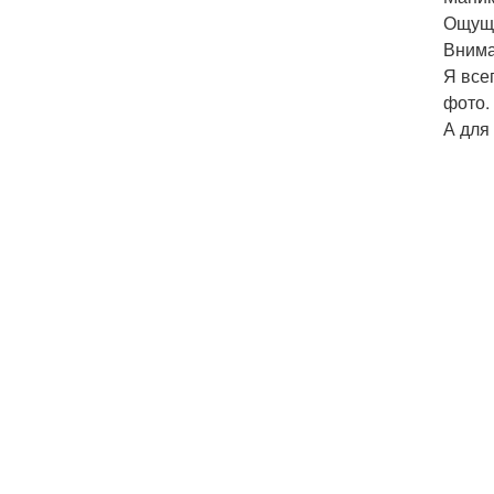
Ощущ
Внима
Я все
фото.
А для