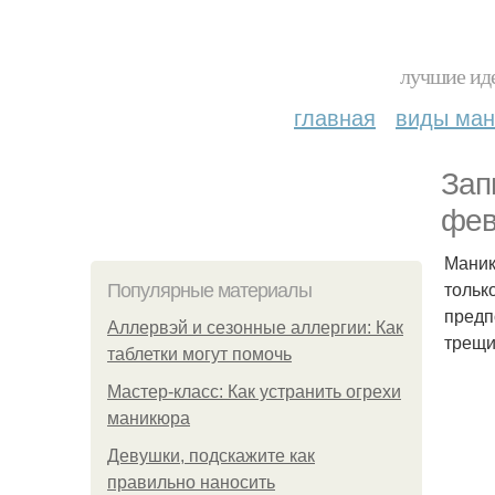
лучшие иде
главная
виды ма
Зап
фев
Маник
тольк
Популярные материалы
предп
Аллервэй и сезонные аллергии: Как
трещи
таблетки могут помочь
Мастер-класс: Как устранить огрехи
маникюра
Девушки, подскажите как
правильно наносить