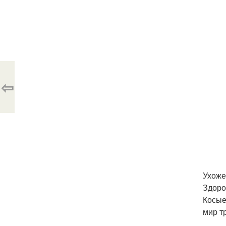
⇦
Ухоже
Здоро
Косые
мир т