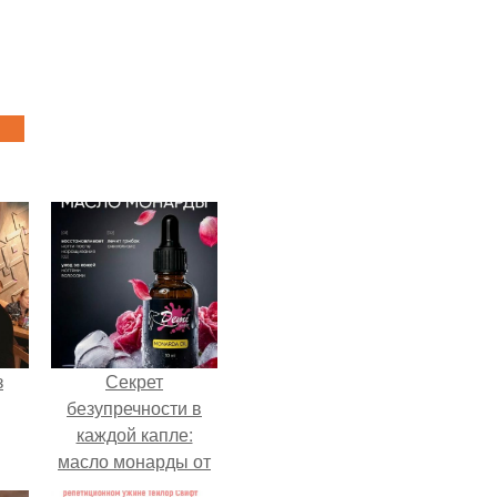
з
Секрет
безупречности в
каждой капле:
масло монарды от
Demi Sweet.