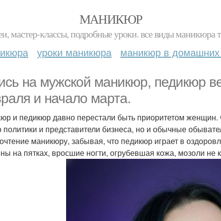
МАНИКЮР
и, мастер-классы, подробные уроки. все виды маникюра т
никюра
уроки маникюра
маникюр в домашних
ись на мужской маникюр, педикюр в
раля и начало марта.
юр и педикюр давно перестали быть приоритетом женщин.
о политики и представители бизнеса, но и обычные обыват
очтение маникюру, забывая, что педикюр играет в оздоровл
ны на пятках, вросшие ногти, огрубевшая кожа, мозоли не 