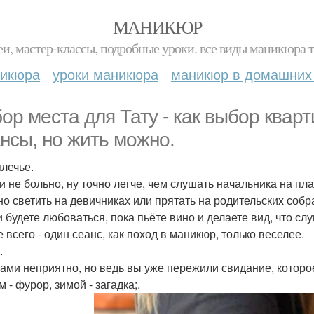
МАНИКЮР
и, мастер-классы, подробные уроки. все виды маникюра т
никюра
уроки маникюра
маникюр в домашних
ор места для Тату - как выбор кварт
нсы, но жить можно.
лечье.
ти не больно, ну точно легче, чем слушать начальника на пла
но светить на девичниках или прятать на родительских собр
и будете любоваться, пока пьёте вино и делаете вид, что сл
 всего - один сеанс, как поход в маникюр, только веселее.
.
тами неприятно, но ведь вы уже пережили свидание, которое
м - фурор, зимой - загадка;.