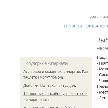
лучшие иде
главная
виды ма
Выб
нюа
Предп
- Поч
Популярные материалы
- Мож
Аллервэй и сезонные аллергии: Как
- Сам
таблетки могут помочь
- Чаще
Девочки! Вот такая ситуация.
Плечо
- Мес
12 простых способов успокоиться и
- Лето
не нервничать.
Мы сжигаем подкожный жир.