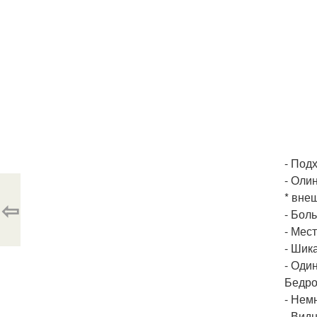
- Под
- Оли
* вне
⇦
- Бол
- Мес
- Шик
- Один
Бедро
- Немн
- Вид