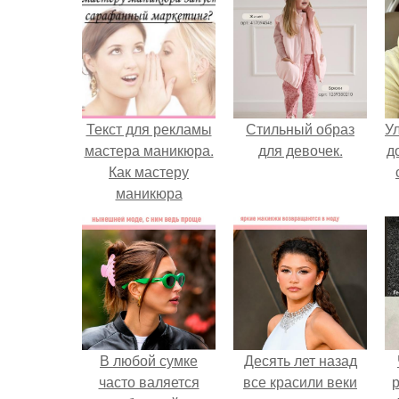
Текст для рекламы
Стильный образ
У
мастера маникюра.
для девочек.
д
Как мастеру
маникюра
запустить
сарафанный
маркетинг?
В любой сумке
Десять лет назад
часто валяется
все красили веки
р