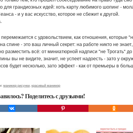
то для грандиозных идей: хоть карту любимого шопинг - мола
Сеанса - и у вас искусство, которое не сбежит к другой.
.
ь перемежается с удовольствием, как отношения, которые "ну
 на спине - это ваш личный секрет: на работе никто не знает,
но разместить всё: от миниатюрной надписи "не Трогать" до 
пины вы не видите, значит, не успеет надоесть - зато у окр
нсов будет несколько, зато эффект - как от премьеры в больш
и:
маникюр рисунки
,
красивый маникюр
авилось? Поделитесь с друзьями!