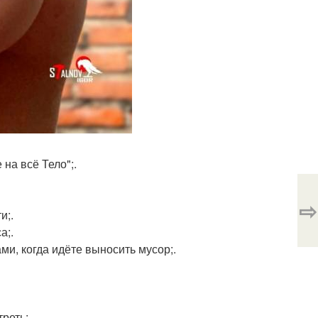
на всё Тело";.
⇨
и;.
а;.
ами, когда идёте выносить мусор;.
реть;.