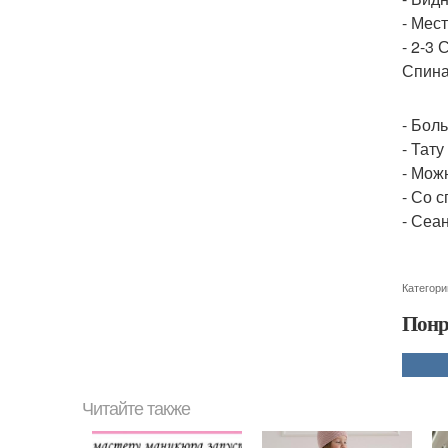
- Мес
- 2-3 
Спина
- Бол
- Тату
- Мож
- Со с
- Сеа
Категори
Понр
Читайте также