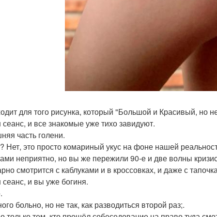
ходит для того рисунка, который "Большой и Красивый, но не 
н сеанс, и все знакомые уже тихо завидуют.
шняя часть голени.
ь? Нет, это просто комариный укус на фоне нашей реальност
тами неприятно, но вы же пережили 90-е и две волны кризис
арно смотрится с каблуками и в кроссовках, и даже с тапочк
 сеанс, и вы уже богиня.
.
ого больно, но не так, как разводиться второй раз;.
но только тем, кто прошёл собеседование на право туда смот