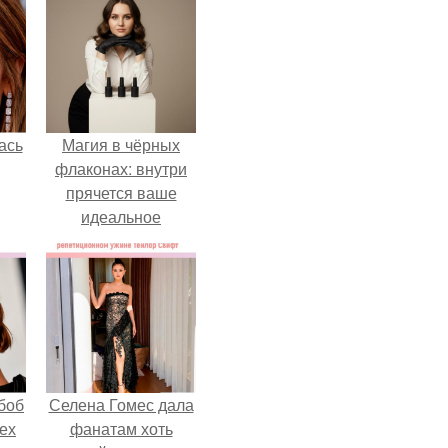
ась
Магия в чёрных
флаконах: внутри
прячется ваше
идеальное
настроение.
боб
Селена Гомес дала
тех
фанатам хоть