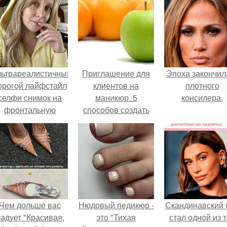
льтрареалистичный
Приглашение для
Эпоха закончил
орогой лайфстайл
клиентов на
плотного
селфи снимок на
маникюр. 5
консилера.
фронтальную
способов создать
камеру.
уникальное
торговое
предложение и
оставить
конкурентов далеко
позади.
Чем дольше вас
Нюдовый педикюр -
Скандинавский 
адует "Красивая,
это "Тихая
стал одной из 