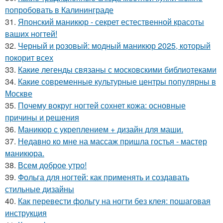
попробовать в Калининграде
31.
Японский маникюр - секрет естественной красоты
ваших ногтей!
32.
Черный и розовый: модный маникюр 2025, который
покорит всех
33.
Какие легенды связаны с московскими библиотеками
34.
Какие современные культурные центры популярны в
Москве
35.
Почему вокруг ногтей сохнет кожа: основные
причины и решения
36.
Маникюр с укреплением + дизайн для маши.
37.
Недавно ко мне на массаж пришла гостья - мастер
маникюра.
38.
Всем доброе утро!
39.
Фольга для ногтей: как применять и создавать
стильные дизайны
40.
Как перевести фольгу на ногти без клея: пошаговая
инструкция