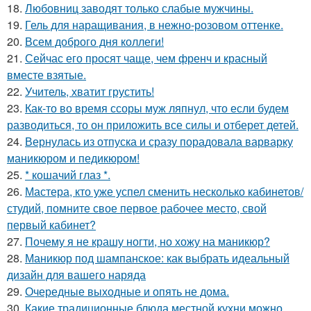
18.
Любовниц заводят только слабые мужчины.
19.
Гель для наращивания, в нежно-розовом оттенке.
20.
Всем доброго дня коллеги!
21.
Сейчас его просят чаще, чем френч и красный
вместе взятые.
22.
Учитель, хватит грустить!
23.
Как-то во время ссоры муж ляпнул, что если будем
разводиться, то он приложить все силы и отберет детей.
24.
Вернулась из отпуска и сразу порадовала варварку
маникюром и педикюром!
25.
* кошачий глаз *.
26.
Мастера, кто уже успел сменить несколько кабинетов/
студий, помните свое первое рабочее место, свой
первый кабинет?
27.
Почему я не крашу ногти, но хожу на маникюр?
28.
Маникюр под шампанское: как выбрать идеальный
дизайн для вашего наряда
29.
Очередные выходные и опять не дома.
30.
Какие традиционные блюда местной кухни можно