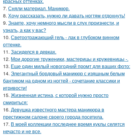
красных оттенках.
7.
Сняли материал. Маникюр.
8.
Хочу рассказать, нужно ли давать ногтям отдохнуть!
9.
Знаете, хочу немного мысли в слух произнести, и
узнать, а как у вас?
10.
Светоотражающий гель - лак в глубоком винном
оттенке.
11.
Засиделся в девках.
12.
Мои дорогие труженики, мастерицы и кружевницы -.
13.
Еще один милый новогодний промт для ваших фото:
14.
Элегантный бордовый маникюр с изящным белым
бантиком на одном из ногтей - сочетание классики и
игривости!
15.
Жизненная истина, с которой нужно просто
смириться:
16.
Девушка известного мастера маникюра в
престижном салоне своего города посетила.
17.
В моей коллекции последнее время куклы селятся
нечасто и не все.