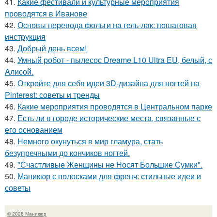
41.
Какие фестивали и культурные мероприятия
проводятся в Иванове
42.
Основы перевода фольги на гель-лак: пошаговая
инструкция
43.
Добрый день всем!
44.
Умный робот - пылесос Dreame L10 Ultra EU, белый, с
Алисой.
45.
Откройте для себя идеи 3D-дизайна для ногтей на
Pinterest: советы и тренды
46.
Какие мероприятия проводятся в Центральном парке
47.
Есть ли в городе исторические места, связанные с
его основанием
48.
Немного окунуться в мир гламура, стать
безупречными до кончиков ногтей.
49.
"Счастливые Женщины не Носят Большие Сумки".
50.
Маникюр с полосками для френч: стильные идеи и
советы
© 2026 Маникюр