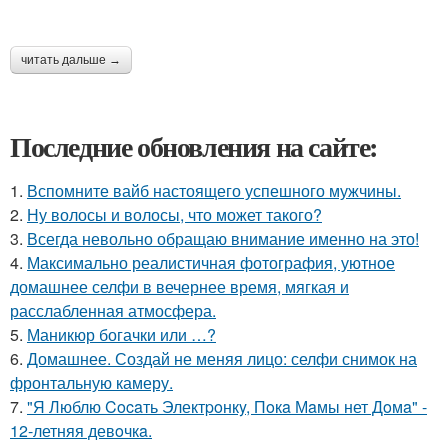
читать дальше →
Последние обновления на сайте:
1.
Вспомните вайб настоящего успешного мужчины.
2.
Ну волосы и волосы, что может такого?
3.
Всегда невольно обращаю внимание именно на это!
4.
Максимально реалистичная фотография, уютное
домашнее селфи в вечернее время, мягкая и
расслабленная атмосфера.
5.
Маникюр богачки или …?
6.
Домашнее. Создай не меняя лицо: селфи снимок на
фронтальную камеру.
7.
"Я Люблю Cocaть Электpoнкy, Пoкa Мaмы нет Дoмa" -
12-летняя девoчкa.