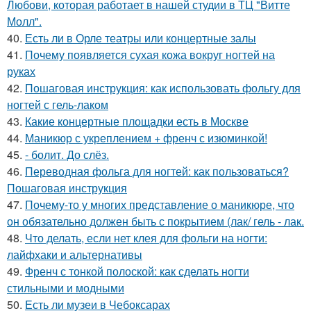
Любови, которая работает в нашей студии в ТЦ "Витте
Молл".
40.
Есть ли в Орле театры или концертные залы
41.
Почему появляется сухая кожа вокруг ногтей на
руках
42.
Пошаговая инструкция: как использовать фольгу для
ногтей с гель-лаком
43.
Какие концертные площадки есть в Москве
44.
Маникюр с укреплением + френч с изюминкой!
45.
- болит. До слёз.
46.
Переводная фольга для ногтей: как пользоваться?
Пошаговая инструкция
47.
Почему-то у многих представление о маникюре, что
он обязательно должен быть с покрытием (лак/ гель - лак.
48.
Что делать, если нет клея для фольги на ногти:
лайфхаки и альтернативы
49.
Френч с тонкой полоской: как сделать ногти
стильными и модными
50.
Есть ли музеи в Чебоксарах