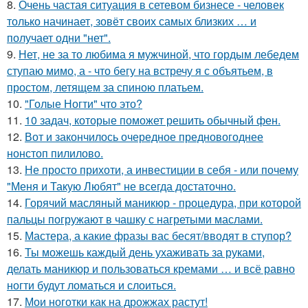
8.
Очень частая ситуация в сетевом бизнесе - человек
только начинает, зовёт своих самых близких … и
получает одни "нет".
9.
Нет, не за то любима я мужчиной, что гордым лебедем
ступаю мимо, а - что бегу на встречу я с объятьем, в
простом, летящем за спиною платьем.
10.
"Голые Ногти" что это?
11.
10 задач, которые поможет решить обычный фен.
12.
Вот и закончилось очередное предновогоднее
нонстоп пилилово.
13.
Не просто прихоти, а инвестиции в себя - или почему
"Меня и Такую Любят" не всегда достаточно.
14.
Горячий масляный маникюр - процедура, при которой
пальцы погружают в чашку с нагретыми маслами.
15.
Мастера, а какие фразы вас бесят/вводят в ступор?
16.
Ты можешь каждый день ухаживать за руками,
делать маникюр и пользоваться кремами … и всё равно
ногти будут ломаться и слоиться.
17.
Мои ноготки как на дрожжах растут!