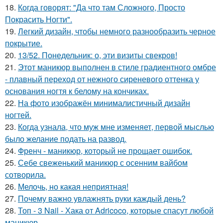
18.
Когда говорят: "Да что там Сложного, Просто
Покрасить Ногти".
19.
Легкий дизайн, чтобы немного разнообразить черное
покрытие.
20.
13/52. Понедельник: о, эти визиты свекров!
21.
Этот маникюр выполнен в стиле градиентного омбре
- плавный переход от нежного сиреневого оттенка у
основания ногтя к белому на кончиках.
22.
На фото изображён минималистичный дизайн
ногтей.
23.
Когда узнала, что муж мне изменяет, первой мыслью
было желание подать на развод.
24.
Френч - маникюр, который не прощает ошибок.
25.
Себе свеженький маникюр с осенним вайбом
сотворила.
26.
Мелочь, но какая неприятная!
27.
Почему важно увлажнять руки каждый день?
28.
Топ - 3 Nail - Хака от Adricoco, которые спасут любой
маникюр.