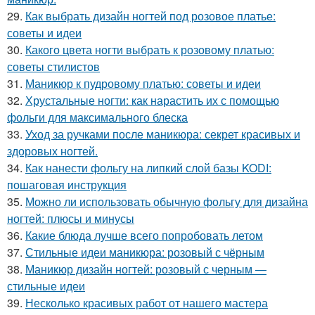
29.
Как выбрать дизайн ногтей под розовое платье:
советы и идеи
30.
Какого цвета ногти выбрать к розовому платью:
советы стилистов
31.
Маникюр к пудровому платью: советы и идеи
32.
Хрустальные ногти: как нарастить их с помощью
фольги для максимального блеска
33.
Уход за ручками после маникюра: секрет красивых и
здоровых ногтей.
34.
Как нанести фольгу на липкий слой базы KODI:
пошаговая инструкция
35.
Можно ли использовать обычную фольгу для дизайна
ногтей: плюсы и минусы
36.
Какие блюда лучше всего попробовать летом
37.
Стильные идеи маникюра: розовый с чёрным
38.
Маникюр дизайн ногтей: розовый с черным —
стильные идеи
39.
Несколько красивых работ от нашего мастера