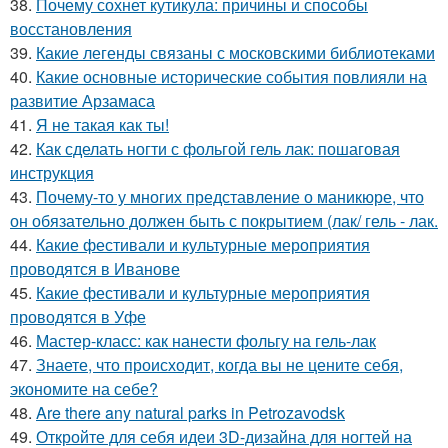
38.
Почему сохнет кутикула: причины и способы
восстановления
39.
Какие легенды связаны с московскими библиотеками
40.
Какие основные исторические события повлияли на
развитие Арзамаса
41.
Я не такая как ты!
42.
Как сделать ногти с фольгой гель лак: пошаговая
инструкция
43.
Почему-то у многих представление о маникюре, что
он обязательно должен быть с покрытием (лак/ гель - лак.
44.
Какие фестивали и культурные мероприятия
проводятся в Иванове
45.
Какие фестивали и культурные мероприятия
проводятся в Уфе
46.
Мастер-класс: как нанести фольгу на гель-лак
47.
Знаете, что происходит, когда вы не цените себя,
экономите на себе?
48.
Are there any natural parks in Petrozavodsk
49.
Откройте для себя идеи 3D-дизайна для ногтей на