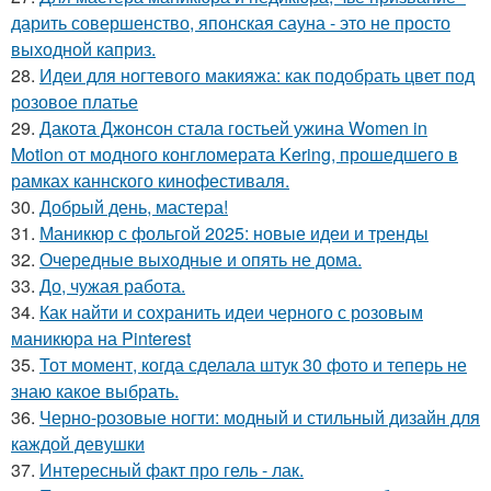
дарить совершенство, японская сауна - это не просто
выходной каприз.
28.
Идеи для ногтевого макияжа: как подобрать цвет под
розовое платье
29.
Дакота Джонсон стала гостьей ужина Women in
Motion от модного конгломерата Kering, прошедшего в
рамках каннского кинофестиваля.
30.
Добрый день, мастера!
31.
Маникюр с фольгой 2025: новые идеи и тренды
32.
Очередные выходные и опять не дома.
33.
До, чужая работа.
34.
Как найти и сохранить идеи черного с розовым
маникюра на Pinterest
35.
Тот момент, когда сделала штук 30 фото и теперь не
знаю какое выбрать.
36.
Черно-розовые ногти: модный и стильный дизайн для
каждой девушки
37.
Интересный факт про гель - лак.