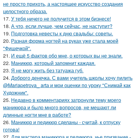
не просто прихоть, а настоящее искусство создания
целостного образа.
17.
У тебя ничего не получится в этом бизнесе!
18.
А что, если лучше, чем сейчас, не наступит?
19.
Подготовка невесты к дню свадьбы: советы.
20.
Разная форма ногтей на руках уже стала моей
"Фишечкой".
21.
И ещё 5 фактов обо мне, о которых вы не знали.
22.
Маникюр, который запомнит каждая.
23.
Я не могу жить без татуажа губ.
24.
Доброго денечка. С вами учитель школы хочу пилить
@Mariapetrova_ artа и мои оценки по уроку "Снимай как
Художник".
25.
Недавно в комментариях затронули тему моего
маникюра и было много вопросов, не мешают ли
длинные ногти мне в работе?
26.
Маникюр и педикюр сделаны - считай, к отпуску
готова!
27.
Для мастера маникюра и педикюра, чье призвание -