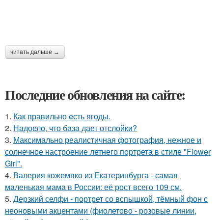
читать дальше →
Последние обновления на сайте:
1.
Как правильно eсть ягоды.
2.
Надоело, что база дает отслойки?
3.
Максимально реалистичная фотография, нежное и
солнечное настроение летнего портрета в стиле "Flower
Girl".
4.
Валерия кожемяко из Екатеринбурга - самая
маленькая мама в России: её рост всего 109 см.
5.
Дерзкий селфи - портрет со вспышкой, тёмный фон с
неоновыми акцентами (фиолетово - розовые линии,