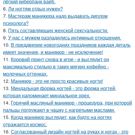
лёгкий киберпанк вайб.
6.
Ли ногтям отдых нужен?
7.
Мастерам маникюра надо выдавать диплом
психолога?
8.
Пять составляющих женской сексуальности.
9.
У нас с мужем разладились интимные отношения.
10.
В преддверии новогодних праздников каждая деталь
имеет значение, и маникюр - не исключение!
11.
Коровий принт снова в игре - и выглядит он
максимально стильно в таких мягких кофейно -
молочных оттенках.
12.
Маникюр - это не просто красивые ногти!
13.
Миндальная форма ногтей - это форма ногтей,
которая напоминает миндальное орех.
14.
Горячий масляный маникюр - процедура, при которой
пальцы погружают в чашку с нагретыми маслами.
15.
Когда маникюр выглядит, как будто на ногтях
отражается космос.
16.
Согласованный дизайн ногтей на руках и ногах - это