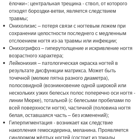
ёлочки»: центральная трещина - ствол, от которого
отходят бороздки-ветви, является следствием
травмы;
Онихолизис – потеря связи с ногтевым ложем при
сохранении целостности последнего с медленным
отслоением ногтя из-за травмы или инфекции;
Онихогрифоз – гиперутолщение и искривление ногтя
возрастного характера;
Лейконихия – патологическая окраска ногтей в
результате дисфункции матрикса. Может быть
точечной (мелкие пятна разного диаметра),
полосовидной (возникновение одной широкой или
нескольких узких белесых полос поперечно оси ногтя -
линии Мюрке), тотальной (с белесыми пробелами по
всей поверхности ногтя), частичной (половина ногтя
белая, оставшаяся часть – без изменений);
Гиперпигментация - возникает как следствие
накопления гемосидерина, меланина. Проявляется
синдромом жёлтых ногтей (состоит из триады