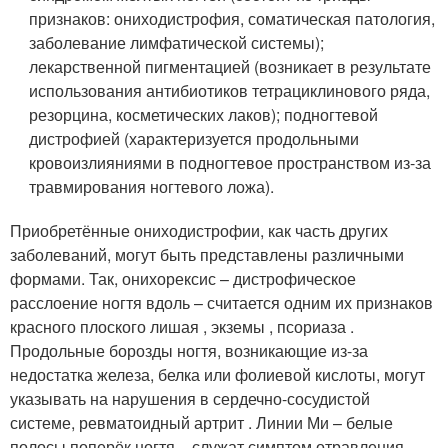
признаков: ониходистрофия, соматическая патология,
заболевание лимфатической системы);
лекарственной пигментацией (возникает в результате
использования антибиотиков тетрациклинового ряда,
резорцина, косметических лаков); подногтевой
дистрофией (характеризуется продольными
кровоизлияниями в подногтевое пространством из-за
травмирования ногтевого ложа).
Приобретённые ониходистрофии, как часть других
заболеваний, могут быть представлены различными
формами. Так, онихорексис – дистрофическое
расслоение ногтя вдоль – считается одним их признаков
красного плоского лишая , экземы , псориаза .
Продольные борозды ногтя, возникающие из-за
недостатка железа, белка или фолиевой кислоты, могут
указывать на нарушения в сердечно-сосудистой
системе, ревматоидный артрит . Линии Ми – белые
полосы поперёк ногтя – служат симптом отравления