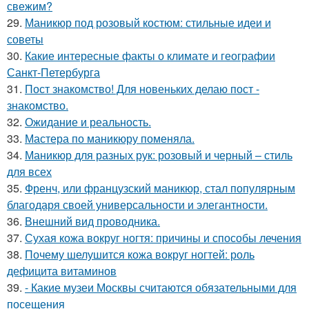
свежим?
29.
Маникюр под розовый костюм: стильные идеи и
советы
30.
Какие интересные факты о климате и географии
Санкт-Петербурга
31.
Пост знакомство! Для новеньких делаю пост -
знакомство.
32.
Ожидание и реальность.
33.
Мастера по маникюру поменяла.
34.
Маникюр для разных рук: розовый и черный – стиль
для всех
35.
Френч, или французский маникюр, стал популярным
благодаря своей универсальности и элегантности.
36.
Внешний вид проводника.
37.
Сухая кожа вокруг ногтя: причины и способы лечения
38.
Почему шелушится кожа вокруг ногтей: роль
дефицита витаминов
39.
- Какие музеи Москвы считаются обязательными для
посещения