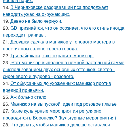
носила парик.
18.
В Черняховске разорвавший пса продолжает
наводить ужас на окружающих.
19.
Давно не было чернухи.
20.
GD признаётся, что он осознает, что его стиль иногда
переходит границы.
21.
Девушка сделала маникюр у топового мастера в
престижном салоне своего города.
22.
Три лайфхака, как сохранить маникюр.
23.
Этот маникюр выполнен в нежной пастельной гамме
с использованием двух основных оттенков: светло -
сиреневого и пудрово - розового.
24.
От обкусанных до ухоженных: маникюр против
вредной привычки.
25.
Аж больно стало.
26.
Маникюр на выпускной: идеи под розовое платье
27.
Какие культурные мероприятия регулярно
проводятся в Воронеже? (Культурные мероприятия)
28.
Что делать, чтобы маникюр дольше оставался