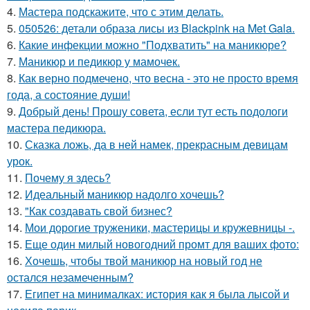
4.
Мастера подскажите, что с этим делать.
5.
050526: детали образа лисы из Blackpink на Met Gala.
6.
Какие инфекции можно "Подхватить" на маникюре?
7.
Маникюр и педикюр у мамочек.
8.
Как верно подмечено, что весна - это не просто время
года, а состояние души!
9.
Добрый день! Прошу совета, если тут есть подологи
мастера педикюра.
10.
Сказка ложь, да в ней намек, прекрасным девицам
урок.
11.
Почему я здесь?
12.
Идеальный маникюр надолго хочешь?
13.
"Как создавать свой бизнес?
14.
Мои дорогие труженики, мастерицы и кружевницы -.
15.
Еще один милый новогодний промт для ваших фото:
16.
Хочешь, чтобы твой маникюр на новый год не
остался незамеченным?
17.
Египет на минималках: история как я была лысой и