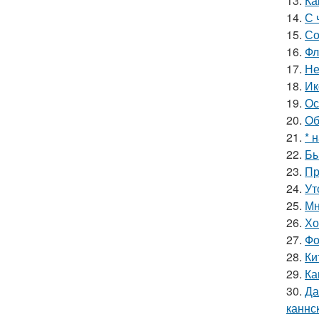
13.
Ка
14.
С 
15.
Со
16.
Фл
17.
Не
18.
Ик
19.
Ос
20.
Об
21.
* 
22.
Бы
23.
Пр
24.
Ут
25.
Мн
26.
Хо
27.
Фо
28.
Ки
29.
Ка
30.
Да
каннс