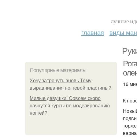
лучшие иде
главная
виды ма
Рук
Рог
Популярные материалы
оле
Хочу затронуть вновь Тему
16 ми
выравнивания ногтевой пластины?
Милые девушки! Совсем скоро
К нов
начнутся курсы по моделированию
Новый
ногтей?
подви
торже
вариа