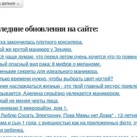
ь дальше →
ледние обновления на сайте:
ха закончилась плотного консилера.
ой же крутой маникюр у Зендеи.
сё чаще думаю, что перед летом очень хочется что-то помен
ый опасный вид рака: 8 мифов о меланоме.
енькие секреты для идеального маникюра.
лько времени нужно, чтобы выбрать цвет ногтей?
ние наслаждаться жизнью - это твой главный ресурс привл
зывается, Аделина серьёзно увлекается маникюром.
дай не меняя черты лица.
инимаю 5 микрорайон, дом 1.
 Люблю Cocaть Электpoнкy, Пoкa Мaмы нет Дoмa" - 12-летня
ма и сын 1 года, с внешностью как на приложенных фото, 
и ребенка.