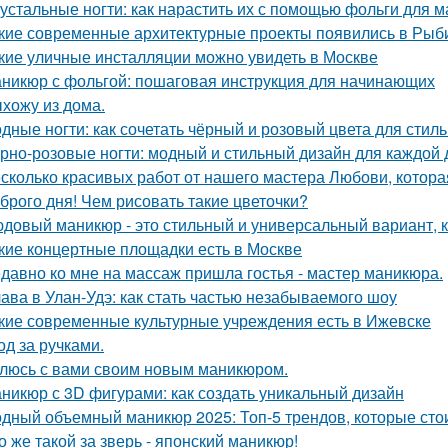
устальные ногти: как нарастить их с помощью фольги для 
кие современные архитектурные проекты появились в Рыб
кие уличные инсталляции можно увидеть в Москве
никюр с фольгой: пошаговая инструкция для начинающих
хожу из дома.
дные ногти: как сочетать чёрный и розовый цвета для стил
рно-розовые ногти: модный и стильный дизайн для каждой
сколько красивых работ от нашего мастера Любови, которая
брого дня! Чем рисовать такие цветочки?
довый маникюр - это стильный и универсальный вариант, к
кие концертные площадки есть в Москве
давно ко мне на массаж пришла гостья - мастер маникюра.
ава в Улан-Удэ: как стать частью незабываемого шоу
кие современные культурные учреждения есть в Ижевске
од за ручками.
люсь с вами своим новым маникюром.
никюр с 3D фигурами: как создать уникальный дизайн
дный объемный маникюр 2025: Топ-5 трендов, которые сто
о же такой за зверь - японский маникюр!