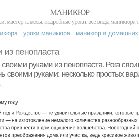
МАНИКЮР
и, мастер-классы, подробные уроки. все виды маникюра т
никюра
уроки маникюра
маникюр в домашних
и из пенопласта
а своими руками из пенопласта. Рога сво
нь своими руками: несколько простых вар
н.
ому году
 год и Рождество — те удивительные праздники, которые 
ги — на изготовление немалого количества разнообразных 
ства привнести в дом ощущение волшебства. Новогодний 
нтов преображения дома или участка, ведь красивое живо