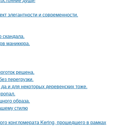
 состояние души!
кт элегантности и современности.
о скандала.
ов маникюра.
оготок решена.
ез перегрузки.
 да и для некоторых деревенских тоже.
пропал.
щного образа.
вашему стилю
ого конгломерата Kering, прошедшего в рамках