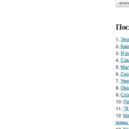
читат
Пос
1.
Эпо
2.
Как
3.
Я в
4.
Сам
5.
Мал
6.
Ско
7.
Уме
8.
Ока
9.
Соз
10.
Пр
11.
"Я
12.
Ма
мамы 