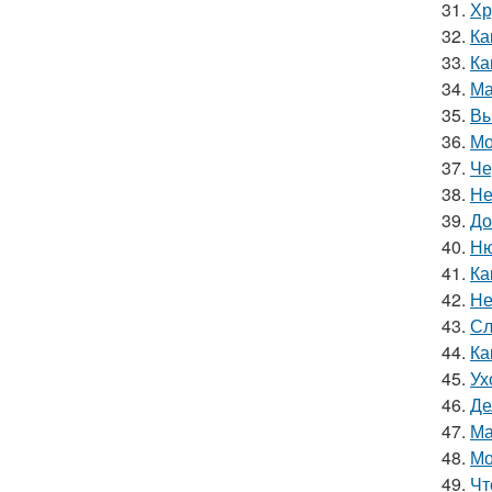
31.
Хр
32.
Ка
33.
Ка
34.
Ма
35.
Вы
36.
Мо
37.
Че
38.
Не
39.
До
40.
Ню
41.
Ка
42.
Не
43.
Сл
44.
Ка
45.
Ух
46.
Де
47.
Ма
48.
Мо
49.
Чт