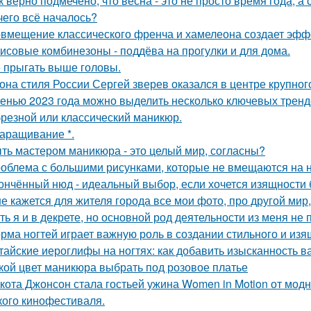
к верно подмечено, что весна - это не просто время года, а
чего всё началось?
вмещение классического френча и хамелеона создает эффе
исовые комбинезоны - поддёва на прогулки и для дома.
 прыгать выше головы.
она стиля России Сергей зверев оказался в центре крупног
енью 2023 года можно выделить несколько ключевых тренд
резной или классический маникюр.
наращивание *.
ть мастером маникюра - это целый мир, согласны?
облема с большими рисунками, которые не вмещаются на н
ончённый нюд - идеальный выбор, если хочется изящности б
е кажется для жителя города все мои фото, про другой мир,
ть я и в декрете, но основной род деятельности из меня не 
рма ногтей играет важную роль в создании стильного и изя
тайские иероглифы на ногтях: как добавить изысканность 
кой цвет маникюра выбрать под розовое платье
кота Джонсон стала гостьей ужина Women in Motion от модн
кого кинофестиваля.