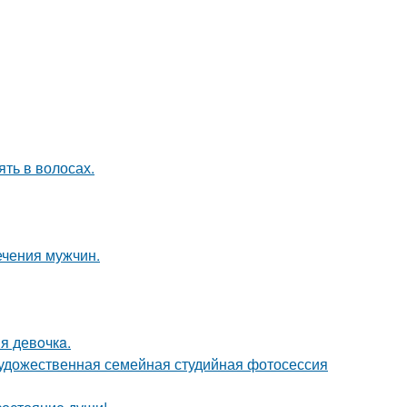
ять в волосах.
ечения мужчин.
я девoчкa.
художественная семейная студийная фотосессия