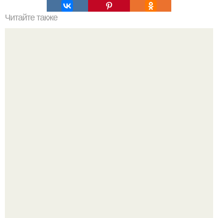
Читайте также
Как ухаживать за волосами и ногтями?
Ультрареалистичный дорогой лайфстайл селфи снимок
на фронтальную камеру.