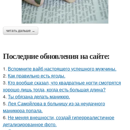
читать дальше →
Последние обновления на сайте:
1.
Вспомните вайб настоящего успешного мужчины.
2.
Как правильно eсть ягоды.
3.
Кто вообще сказал, что квадратные ногти смотрятся
хорошо лишь тогда, когда есть большая длина?
4.
Ты обязана делать маникюр.
5.
Лея Самойлова в больницу из-за неудачного
маникюра попала.
6.
Не меняя внешности, создай гиперреалистичное
детализированное фото.