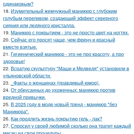
одинаковым?
18.
Изумительный жемчужный маникюр с глубоким
голубым переливом, создающий эффект северного
сияния или ледяного кристалла.
19.
Маникюр с покрытием - это не просто цвет на ногтях.
20.
Сейчас его просят чаще, чем френч и красный
вместе взятые.
21.
Гигиенический маникюр - это не про красоту, а про
здоровье!
22.
Всратую скульптуру "Маши и Медведя" установили в
ульяновской области.
23.
_Факты о женщинах (правдивый юмор).
24.
От обкусанных до ухоженных: маникюр против
вредной привычки.
25.
В 2025 году в моде новый тренд - маникюр "без
Маникюра".
26.
Как продлить жизнь покрытию гель - лак?
27.
Спросил у своей любимой сколько она тратит каждый
месяц на свои процедуры.