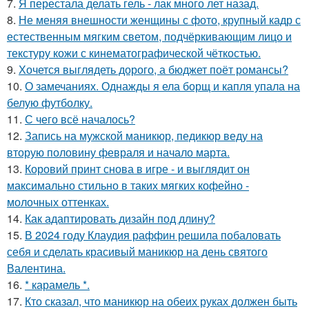
7.
Я перестала делать гель - лак много лет назад.
8.
Не меняя внешности женщины с фото, крупный кадр с
естественным мягким светом, подчёркивающим лицо и
текстуру кожи с кинематографической чёткостью.
9.
Хочется выглядеть дорого, а бюджет поёт романсы?
10.
О замечаниях. Однажды я ела борщ и капля упала на
белую футболку.
11.
С чего всё началось?
12.
Запись на мужской маникюр, педикюр веду на
вторую половину февраля и начало марта.
13.
Коровий принт снова в игре - и выглядит он
максимально стильно в таких мягких кофейно -
молочных оттенках.
14.
Как адаптировать дизайн под длину?
15.
В 2024 году Клаудия раффин решила побаловать
себя и сделать красивый маникюр на день святого
Валентина.
16.
* карамель *.
17.
Кто сказал, что маникюр на обеих руках должен быть