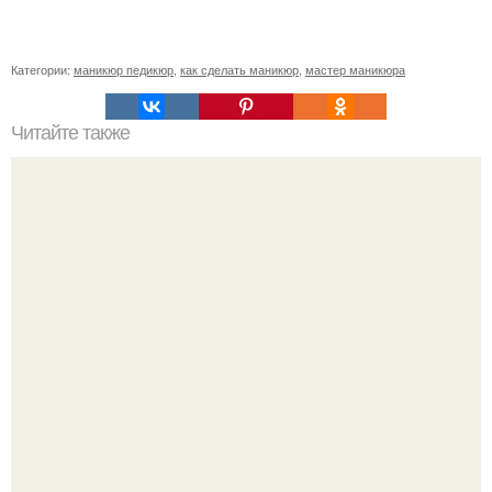
Категории:
маникюр педикюр
,
как сделать маникюр
,
мастер маникюра
Читайте также
Как быстро избавиться от синяков под глазами.
Домашние тактики борьбы со стойкими синяками под
глазами