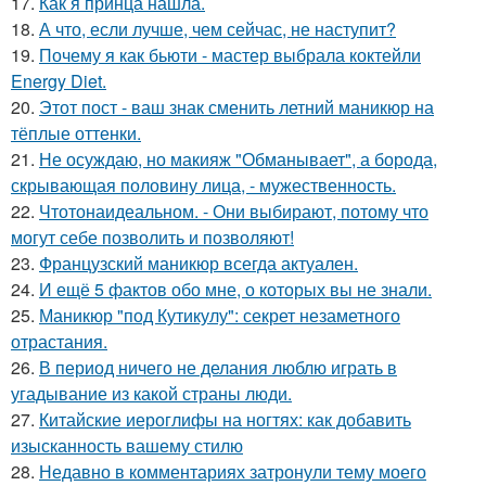
17.
Как я принца нашла.
18.
А что, если лучше, чем сейчас, не наступит?
19.
Почему я как бьюти - мастер выбрала коктейли
Energy Diet.
20.
Этот пост - ваш знак сменить летний маникюр на
тёплые оттенки.
21.
Не осуждаю, но макияж "Обманывает", а борода,
скрывающая половину лица, - мужественность.
22.
Чтотонаидеальном. - Они выбирают, потому что
могут себе позволить и позволяют!
23.
Французский маникюр всегда актуален.
24.
И ещё 5 фактов обо мне, о которых вы не знали.
25.
Маникюр "под Кутикулу": секрет незаметного
отрастания.
26.
В период ничего не делания люблю играть в
угадывание из какой страны люди.
27.
Китайские иероглифы на ногтях: как добавить
изысканность вашему стилю
28.
Недавно в комментариях затронули тему моего