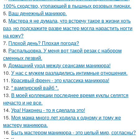
100% сходство, утопающей в пышных розовых пионах.
5.
Ваш денежный маникюр.
6.
Мастера я не думала, что встречу такое в жизни хоть
раз, но подскажите разве мастер могла нарастить ногти
на кожу?
7.
Плохой день? Плохая погода?
8.
Распальцовка. У меня вот такой резак с набором
сменных лезвий.
9.
Домашний уход между сеансами маникюра!
10.
У нас с мужем разладились интимные отношения.
11.
Красивый френч - это классика маникюра!
12.
* вампирский вайб *.
13.
В моей коллекции последнее время куклы селятся
нечасто и не все.
14.
Ура! Наконец - то я сделала это!
15.
Моя мама много лет ходила к одному и тому же
мастеру маникюра.
16.
Быть мастером маникюра - это целый мир, согласны?