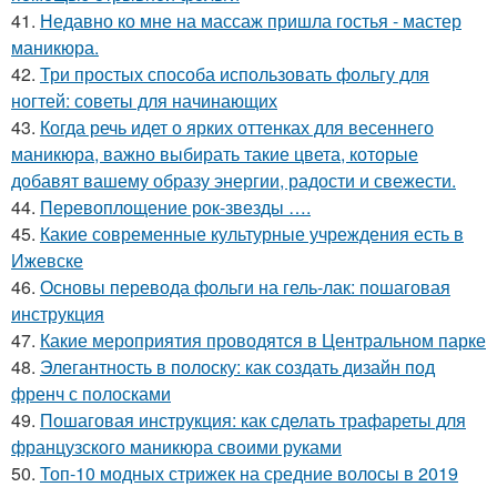
41.
Недавно ко мне на массаж пришла гостья - мастер
маникюра.
42.
Три простых способа использовать фольгу для
ногтей: советы для начинающих
43.
Когда речь идет о ярких оттенках для весеннего
маникюра, важно выбирать такие цвета, которые
добавят вашему образу энергии, радости и свежести.
44.
Перевоплощение рок-звезды ….
45.
Какие современные культурные учреждения есть в
Ижевске
46.
Основы перевода фольги на гель-лак: пошаговая
инструкция
47.
Какие мероприятия проводятся в Центральном парке
48.
Элегантность в полоску: как создать дизайн под
френч с полосками
49.
Пошаговая инструкция: как сделать трафареты для
французского маникюра своими руками
50.
Топ-10 модных стрижек на средние волосы в 2019