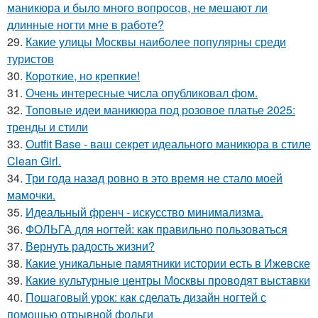
маникюра и было много вопросов, не мешают ли
длинные ногти мне в работе?
29.
Какие улицы Москвы наиболее популярны среди
туристов
30.
Короткие, но крепкие!
31.
Очень интересные числа опубликовал фом.
32.
Топовые идеи маникюра под розовое платье 2025:
тренды и стили
33.
Outfit Base - ваш секрет идеального маникюра в стиле
Clean Girl.
34.
Три года назад ровно в это время не стало моей
мамочки.
35.
Идеальный френч - искусство минимализма.
36.
ФОЛЬГА для ногтей: как правильно пользоваться
37.
Вернуть радость жизни?
38.
Какие уникальные памятники истории есть в Ижевске
39.
Какие культурные центры Москвы проводят выставки
40.
Пошаговый урок: как сделать дизайн ногтей с
помощью отрывной фольги