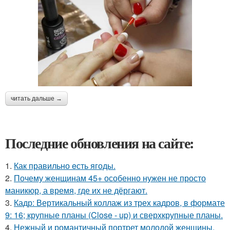
читать дальше →
Последние обновления на сайте:
1.
Как правильно eсть ягоды.
2.
Почему женщинам 45+ особенно нужен не просто
маникюр, а время, где их не дёргают.
3.
Кадр: Вертикальный коллаж из трех кадров, в формате
9: 16; крупные планы (Close - up) и сверхкрупные планы.
4.
Нежный и романтичный портрет молодой женщины,