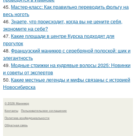
45.
Мастер-класс: Как правильно переводить фольгу на
весь ноготь
46.
Знаете, что происходит, когда вы не цените себя,
экономите на себе?
47.
Какие площади в центре Курска подходят для
прогулок
48.
Французский маникюр с серебряной полоской: шик и
элегантность
49.
Модные стрижки на кудрявые волосы 2025: Новинки
и советы от экспертов
50.
Какие местные легенды и мифы связаны с историей
Новосибирска
© 2026 Маникюр
Контакты
Пользовательское соглашение
Политика конфидециальности
Обратная связь