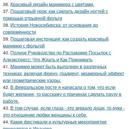
36.
Красивый дизайн маникюра с цветами.
37.
Пошаговый урок: как сделать дизайн ногтей с
помощью отрывной фольги
38.
История Новосибирска: от основания до
современности
39.
Пошаговая инструкция: как создать красивый
маникюр с фольгой
40.
Полное Руководство по Распаковке Посылок с
Алиэкспресс: Что Ждать и Как Принимать
41.
Маникюр может быть выполнен в различных
техниках, включая френч, градиент, мраморный эффект
или геометрические узоры.
42.
В февральском посте я написала о том, что если
будет желание, то расскажу о причинах сделать паузу в
работе.
43.
В том случае, если глаза - это зеркало души, то руки -
это отношение любви женщины к себе.
44.
Какие фестивали и культурные мероприятия
проводятся в Иванове