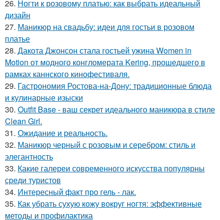
26.
Ногти к розовому платью: как выбрать идеальный
дизайн
27.
Маникюр на свадьбу: идеи для гостьи в розовом
платье
28.
Дакота Джонсон стала гостьей ужина Women in
Motion от модного конгломерата Kering, прошедшего в
рамках каннского кинофестиваля.
29.
Гастрономия Ростова-на-Дону: традиционные блюда
и кулинарные изыски
30.
Outfit Base - ваш секрет идеального маникюра в стиле
Clean Girl.
31.
Ожидание и реальность.
32.
Маникюр черный с розовым и серебром: стиль и
элегантность
33.
Какие галереи современного искусства популярны
среди туристов
34.
Интересный факт про гель - лак.
35.
Как убрать сухую кожу вокруг ногтя: эффективные
методы и профилактика