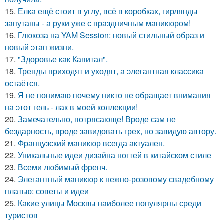
15.
Елка ещё стоит в углу, всё в коробках, гирлянды
запутаны - а руки уже с праздничным маникюром!
16.
Глюкоза на YAM Session: новый стильный образ и
новый этап жизни.
17.
"Здоровье как Капитал".
18.
Тренды приходят и уходят, а элегантная классика
остаётся.
19.
Я не понимаю почему никто не обращает внимания
на этот гель - лак в моей коллекции!
20.
Замечательно, потрясающе! Вроде сам не
бездарность, вроде завидовать грех, но завидую автору.
21.
Французский маникюр всегда актуален.
22.
Уникальные идеи дизайна ногтей в китайском стиле
23.
Всеми любимый френч.
24.
Элегантный маникюр к нежно-розовому свадебному
платью: советы и идеи
25.
Какие улицы Москвы наиболее популярны среди
туристов