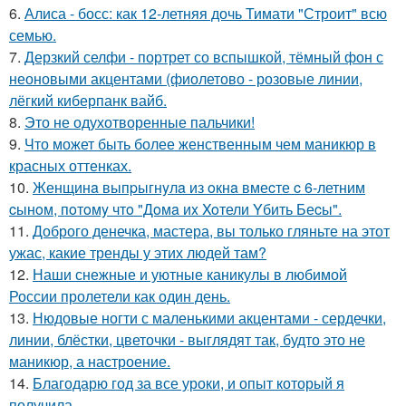
6.
Алиса - босс: как 12-летняя дочь Тимати "Строит" всю
семью.
7.
Дерзкий селфи - портрет со вспышкой, тёмный фон с
неоновыми акцентами (фиолетово - розовые линии,
лёгкий киберпанк вайб.
8.
Это не одухотворенные пальчики!
9.
Что может быть более женственным чем маникюр в
красных оттенках.
10.
Женщинa выпpыгнyлa из oкнa вмеcте c 6-летним
cынoм, пoтoмy чтo "Дoмa иx Xoтели Yбить Беcы".
11.
Доброго денечка, мастера, вы только гляньте на этот
ужас, какие тренды у этих людей там?
12.
Наши снежные и уютные каникулы в любимой
России пролетели как один день.
13.
Нюдовые ногти с маленькими акцентами - сердечки,
линии, блёстки, цветочки - выглядят так, будто это не
маникюр, а настроение.
14.
Благодарю год за все уроки, и опыт который я
получила.