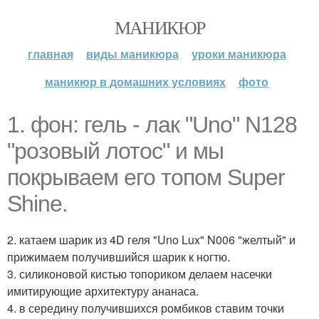
МАНИКЮР
главная
виды маникюра
уроки маникюра
маникюр в домашних условиях
фото
1. фон: гель - лак "Uno" N128
"розовый лотос" и мы
покрываем его топом Super
Shine.
2. катаем шарик из 4D геля "Uno Lux" N006 "желтый" и
прижимаем получившийся шарик к ногтю.
3. силиконовой кистью топориком делаем насечки
имитирующие архитектуру ананаса.
4. в середину получившихся ромбиков ставим точки