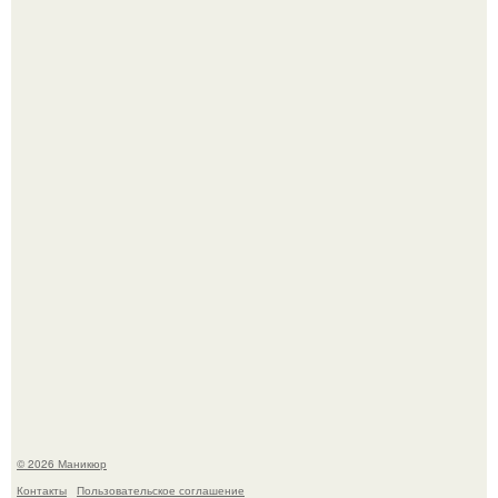
Нюдовый педикюр - это "Тихая Роскошь" в уходе.
В нижегородской области трагически погибла 14-летняя
школьница - она покончила с собой на фоне подготовки к
контрольной по английскому языку.
© 2026 Маникюр
Контакты
Пользовательское соглашение