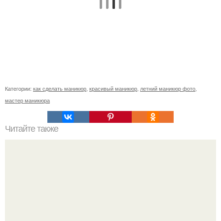
Категории:
как сделать маникюр
,
красивый маникюр
,
летний маникюр фото
,
мастер маникюра
Читайте также
Себестоимость маникюра. Секреты ценообразования: