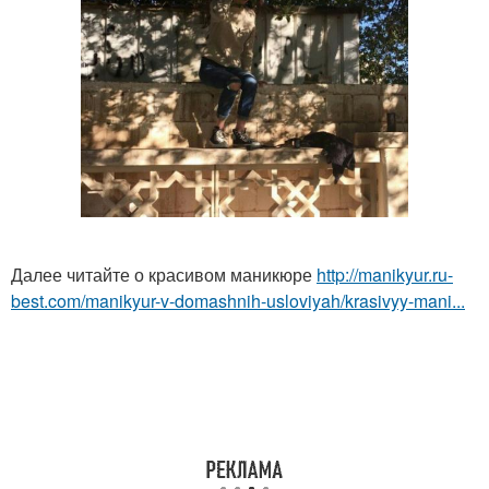
Далее читайте о красивом маникюре
http://manikyur.ru-
best.com/manikyur-v-domashnih-usloviyah/krasivyy-mani...