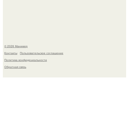
Селена Гомес дала фанатам хоть какой-то повод
успокоиться на фоне всех разговоров о свадьбе Тейлор
свифт.
© 2026 Маникюр
Контакты
Пользовательское соглашение
Политика конфидециальности
Обратная связь