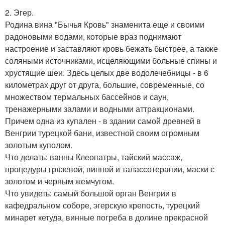
2. Эгер.
Родина вина "Бычья Кровь" знаменита еще и своими
радоновыми водами, которые враз поднимают
настроение и заставляют кровь бежать быстрее, а также
соляными источниками, исцеляющими больные спины и
хрустящие шеи. Здесь целых две водолечебницы - в 6
километрах друг от друга, большие, современные, со
множеством термальных бассейнов и саун,
тренажерными залами и водными аттракционами.
Причем одна из купален - в здании самой древней в
Венгрии турецкой бани, известной своим огромным
золотым куполом.
Что делать: ванны Клеопатры, тайский массаж,
процедуры грязевой, винной и талассотерапии, маски с
золотом и черным жемчугом.
Что увидеть: самый большой орган Венгрии в
кафедральном соборе, эгерскую крепость, турецкий
минарет кетуда, винные погреба в долине прекрасной