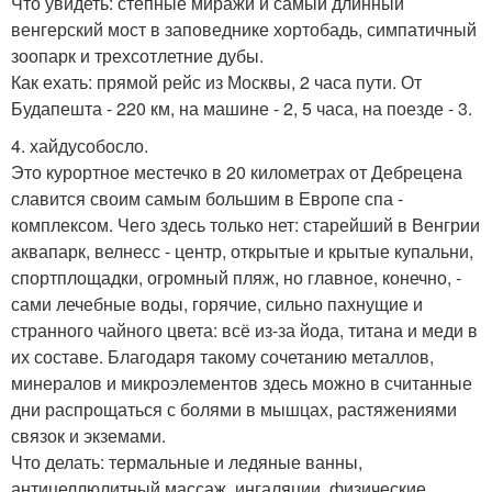
Что увидеть: степные миражи и самый длинный
венгерский мост в заповеднике хортобадь, симпатичный
зоопарк и трехсотлетние дубы.
Как ехать: прямой рейс из Москвы, 2 часа пути. От
Будапешта - 220 км, на машине - 2, 5 часа, на поезде - 3.
4. хайдусобосло.
Это курортное местечко в 20 километрах от Дебрецена
славится своим самым большим в Европе спа -
комплексом. Чего здесь только нет: старейший в Венгрии
аквапарк, велнесс - центр, открытые и крытые купальни,
спортплощадки, огромный пляж, но главное, конечно, -
сами лечебные воды, горячие, сильно пахнущие и
странного чайного цвета: всё из-за йода, титана и меди в
их составе. Благодаря такому сочетанию металлов,
минералов и микроэлементов здесь можно в считанные
дни распрощаться с болями в мышцах, растяжениями
связок и экземами.
Что делать: термальные и ледяные ванны,
антицеллюлитный массаж, ингаляции, физические