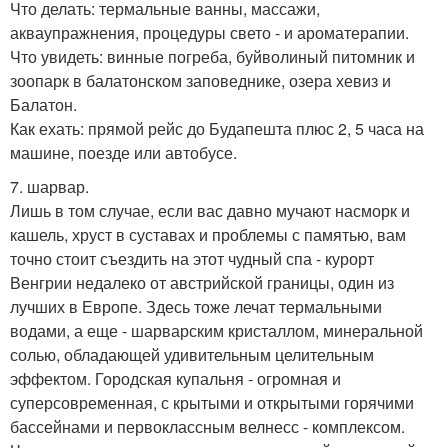
Что делать: термальные ванны, массажи,
акваупражнения, процедуры свето - и ароматерапии.
Что увидеть: винные погреба, буйволиный питомник и
зоопарк в балатонском заповеднике, озера хевиз и
Балатон.
Как ехать: прямой рейс до Будапешта плюс 2, 5 часа на
машине, поезде или автобусе.
7. шарвар.
Лишь в том случае, если вас давно мучают насморк и
кашель, хруст в суставах и проблемы с памятью, вам
точно стоит съездить на этот чудный спа - курорт
Венгрии недалеко от австрийской границы, один из
лучших в Европе. Здесь тоже лечат термальными
водами, а еще - шарварским кристаллом, минеральной
солью, обладающей удивительным целительным
эффектом. Городская купальня - огромная и
суперсовременная, с крытыми и открытыми горячими
бассейнами и первоклассным велнесс - комплексом.