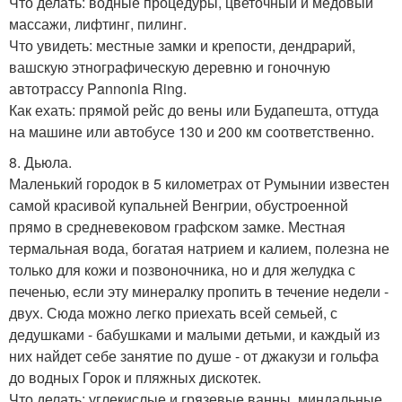
Что делать: водные процедуры, цветочный и медовый
массажи, лифтинг, пилинг.
Что увидеть: местные замки и крепости, дендрарий,
вашскую этнографическую деревню и гоночную
автотрассу Pannonia Ring.
Как ехать: прямой рейс до вены или Будапешта, оттуда
на машине или автобусе 130 и 200 км соответственно.
8. Дьюла.
Маленький городок в 5 километрах от Румынии известен
самой красивой купальней Венгрии, обустроенной
прямо в средневековом графском замке. Местная
термальная вода, богатая натрием и калием, полезна не
только для кожи и позвоночника, но и для желудка с
печенью, если эту минералку пропить в течение недели -
двух. Сюда можно легко приехать всей семьей, с
дедушками - бабушками и малыми детьми, и каждый из
них найдет себе занятие по душе - от джакузи и гольфа
до водных Горок и пляжных дискотек.
Что делать: углекислые и грязевые ванны, миндальные