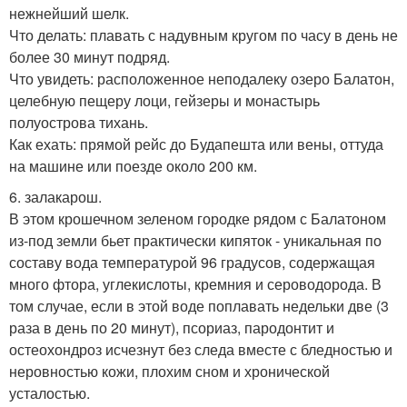
нежнейший шелк.
Что делать: плавать с надувным кругом по часу в день не
более 30 минут подряд.
Что увидеть: расположенное неподалеку озеро Балатон,
целебную пещеру лоци, гейзеры и монастырь
полуострова тихань.
Как ехать: прямой рейс до Будапешта или вены, оттуда
на машине или поезде около 200 км.
6. залакарош.
В этом крошечном зеленом городке рядом с Балатоном
из-под земли бьет практически кипяток - уникальная по
составу вода температурой 96 градусов, содержащая
много фтора, углекислоты, кремния и сероводорода. В
том случае, если в этой воде поплавать недельки две (3
раза в день по 20 минут), псориаз, пародонтит и
остеохондроз исчезнут без следа вместе с бледностью и
неровностью кожи, плохим сном и хронической
усталостью.