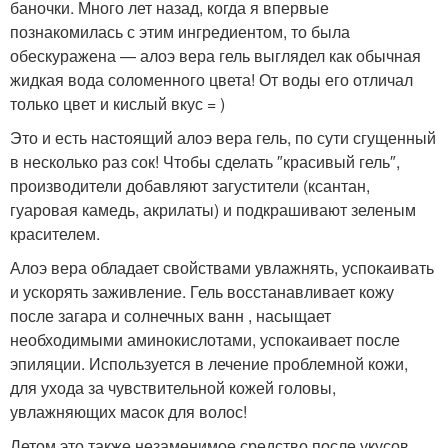
баночки. Много лет назад, когда я впервые
познакомилась с этим ингредиентом, то была
обескуражена — алоэ вера гель выглядел как обычная
жидкая вода соломенного цвета! От воды его отличал
только цвет и кислый вкус = )
Это и есть настоящий алоэ вера гель, по сути сгущенный
в несколько раз сок! Чтобы сделать ″красивый гель″,
производители добавляют загустители (ксантан,
гуаровая камедь, акрилаты) и подкрашивают зеленым
красителем.
Алоэ вера обладает свойствами увлажнять, успокаивать
и ускорять заживление. Гель восстанавливает кожу
после загара и солнечных ванн , насыщает
необходимыми аминокислотами, успокаивает после
эпиляции. Используется в лечение проблемной кожи,
для ухода за чувствительной кожей головы,
увлажняющих масок для волос!
Летом это также незаменимое средство после укусов