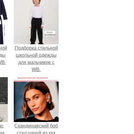
ной
Подборка стильной
жды
школьной одежды
WB.
для мальчиков с
WB.
ас
Скандинавский боб
ая,
стал одной из тех