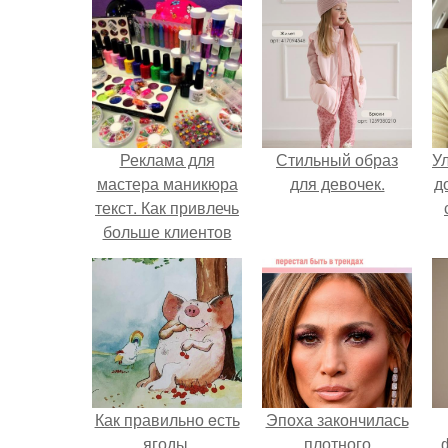
Реклама для
Стильный образ
У
мастера маникюра
для девочек.
д
текст. Как привлечь
больше клиентов
на маникюр
Как правильно eсть
Эпоха закончилась
ягоды.
плотного