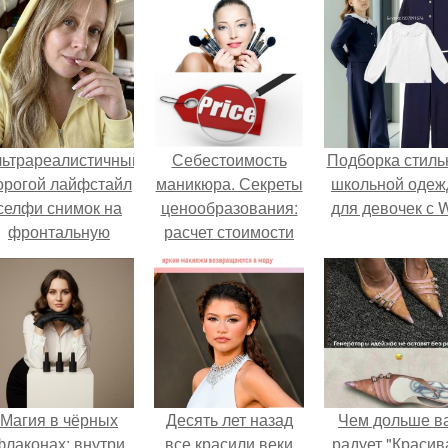
льтрареалистичный
Себестоимость
Подборка стиль
орогой лайфстайл
маникюра. Секреты
школьной оде
селфи снимок на
ценообразования:
для девочек с 
фронтальную
расчет стоимости
камеру.
услуг (Beautyday.
Магия в чёрных
Десять лет назад
Чем дольше в
флаконах: внутри
все красили веки
радует "Красив