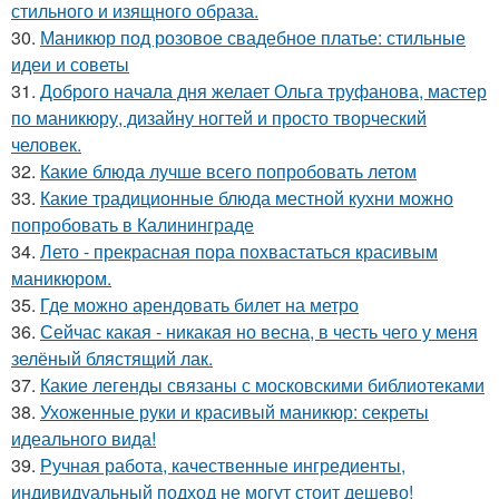
стильного и изящного образа.
30.
Маникюр под розовое свадебное платье: стильные
идеи и советы
31.
Доброго начала дня желает Ольга труфанова, мастер
по маникюру, дизайну ногтей и просто творческий
человек.
32.
Какие блюда лучше всего попробовать летом
33.
Какие традиционные блюда местной кухни можно
попробовать в Калининграде
34.
Лето - прекрасная пора похвастаться красивым
маникюром.
35.
Где можно арендовать билет на метро
36.
Сейчас какая - никакая но весна, в честь чего у меня
зелёный блястящий лак.
37.
Какие легенды связаны с московскими библиотеками
38.
Ухоженные руки и красивый маникюр: секреты
идеального вида!
39.
Ручная работа, качественные ингредиенты,
индивидуальный подход не могут стоит дешево!