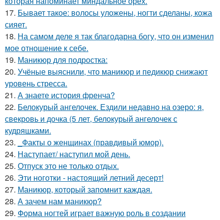
которая напоминает миндальное орех.
17.
Бывает такое: волосы уложены, ногти сделаны, кожа
сияет.
18.
На самом деле я так благодарна богу, что он изменил
мое отношение к себе.
19.
Маникюр для подростка:
20.
Учёные выяснили, что маникюр и педикюр снижают
уровень стресса.
21.
А знаете история френча?
22.
Белокурый ангелочек. Ездили недавно на озеро: я,
свекровь и дочка (5 лет, белокурый ангелочек с
кудряшками.
23.
_Факты о женщинах (правдивый юмор).
24.
Наступает/ наступил мой день.
25.
Отпуск это не только отдых.
26.
Эти ноготки - настоящий летний десерт!
27.
Маникюр, который запомнит каждая.
28.
А зачем нам маникюр?
29.
Форма ногтей играет важную роль в создании