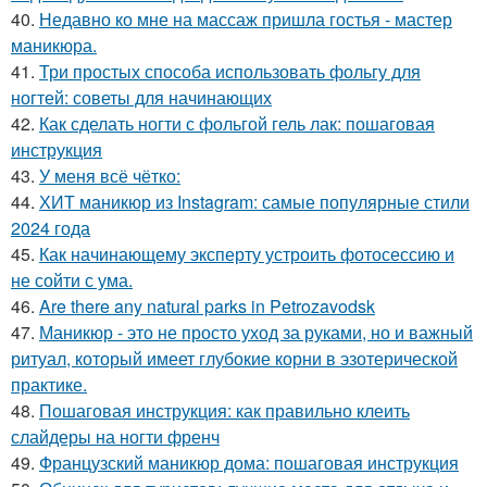
40.
Недавно ко мне на массаж пришла гостья - мастер
маникюра.
41.
Три простых способа использовать фольгу для
ногтей: советы для начинающих
42.
Как сделать ногти с фольгой гель лак: пошаговая
инструкция
43.
У меня всё чётко:
44.
ХИТ маникюр из Instagram: самые популярные стили
2024 года
45.
Как начинающему эксперту устроить фотосессию и
не сойти с ума.
46.
Are there any natural parks in Petrozavodsk
47.
Маникюр - это не просто уход за руками, но и важный
ритуал, который имеет глубокие корни в эзотерической
практике.
48.
Пошаговая инструкция: как правильно клеить
слайдеры на ногти френч
49.
Французский маникюр дома: пошаговая инструкция