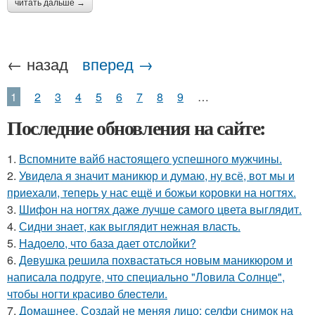
читать дальше →
← назад
вперед →
1
2
3
4
5
6
7
8
9
…
Последние обновления на сайте:
1.
Вспомните вайб настоящего успешного мужчины.
2.
Увидела я значит маникюр и думаю, ну всё, вот мы и
приехали, теперь у нас ещё и божьи коровки на ногтях.
3.
Шифон на ногтях даже лучше самого цвета выглядит.
4.
Сидни знает, как выглядит нежная власть.
5.
Надоело, что база дает отслойки?
6.
Дeвушка решила похвастаться новым маникюром и
написала подруге, что специально "Ловила Солнце",
чтобы ногти красиво блeстели.
7.
Домашнее. Создай не меняя лицо: селфи снимок на