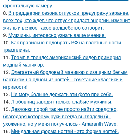
фронтальную камеру.
8.
В преддверии сезона отпусков предупрежу заранее,
всех тех, кто ждет, что отпуск придаст энергии, изменит
жизнь и всякое такое волшебство сотворит.
9.
Мужчины, интересно узнать ваше мнение.
10.
Как правильно подобрать ВФ на взлетные ногти
трамплины.
11.
Трамп в тренде: американский лидер примерил
модный маникюр.
12.
Элегантный бордовый маникюр с изящным белым
бантиком на одном из ногтей - сочетание классики и
игривости!
13.
Не могу больше держать эти фото при себе.
14.
Любовниц заводят только слабые мужчины.
15.
Девчонки порой так не просто найти средство,
благодаря которому руки всегда выглядели бы
ухоженно, но у меня получилось - Amaranth Wave.
16.
Миндальная форма ногтей - это форма ногтей,