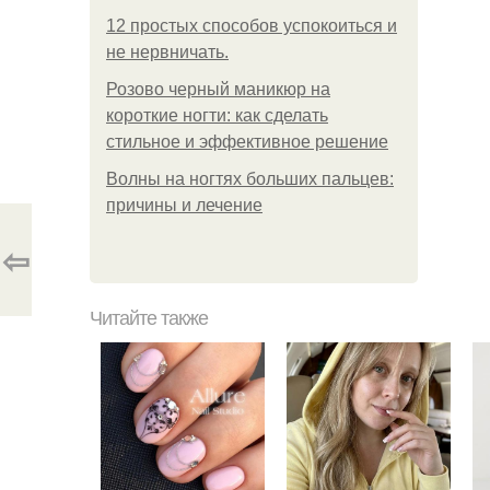
12 простых способов успокоиться и
не нервничать.
Розово черный маникюр на
короткие ногти: как сделать
стильное и эффективное решение
Волны на ногтях больших пальцев:
причины и лечение
⇦
Читайте также