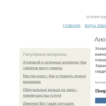
лучшие иде
главная
виды ма
Ано
Хотел
важно
Популярные материалы
отказ
Аллервэй и сезонные аллергии: Как
Заран
таблетки могут помочь
серди
Мастер-класс: Как устранить огрехи
маникюра
Категори
Понр
Обручальные кольца на заказ -
преимущества услуги
Девочки! Вот такая ситуация.