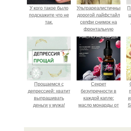
У кого такое было
Ультрареалистичный
П
подскажите что не
дорогой лайфстайл
так.
селфи снимок на
фронтальную
камеру.
Прощаемся с
Секрет
депрессией: хватит
безупречности в
выпрашивать
каждой капле:
и
деньги у мужа!
масло монарды от
S
Demi Sweet.
с
E