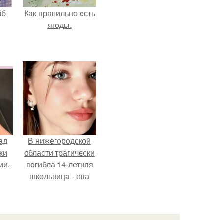
йб
Как правильно eсть
ягоды.
ад
В нижегородской
ки
области трагически
ми.
погибла 14-летняя
школьница - она
покончила с собой
на фоне подготовки
к контрольной по