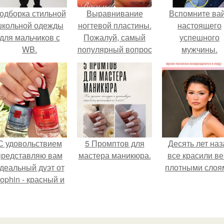
одборка стильной
Выравнивание
Вспомните ва
школьной одежды
ногтевой пластины.
настоящего
для мальчиков с
Пожалуй, самый
успешного
WB.
популярный вопрос
мужчины.
среди клиентов:
"что такое
выравнивание
ногтевой пластины
и для чего это
нужно
С удовольствием
5 Промптов для
Десять лет наз
представляю вам
мастера маникюра.
все красили ве
деальный дуэт от
плотными слоя
ophin - красный и
иний оттенки Sand
ffect номер 0299 и
номер 0262.