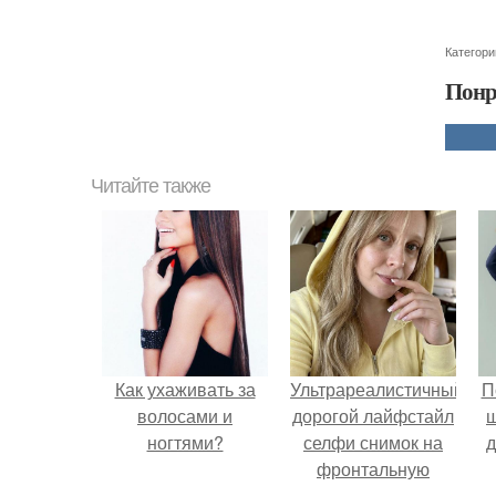
Категори
Понр
Читайте также
Как ухаживать за
Ультрареалистичный
П
волосами и
дорогой лайфстайл
ногтями?
селфи снимок на
д
фронтальную
камеру.