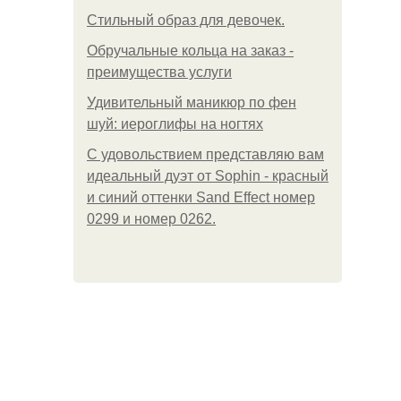
Стильный образ для девочек.
Обручальные кольца на заказ -
преимущества услуги
Удивительный маникюр по фен
шуй: иероглифы на ногтях
С удовольствием представляю вам
идеальный дуэт от Sophin - красный
и синий оттенки Sand Effect номер
0299 и номер 0262.