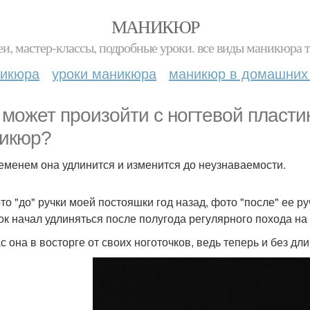
МАНИКЮР
и, мастер-классы, подробные уроки. все виды маникюра т
никюра
уроки маникюра
маникюр в домашних
 может произойти с ногтевой пласти
икюр?
еменем она удлинится и изменится до неузнаваемости.
то "до" ручки моей постояшки год назад, фото "после" ее ру
ок начал удлиняться после полугода регулярного похода на
с она в восторге от своих ноготочков, ведь теперь и без дли