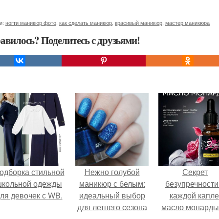
и:
ногти маникюр фото
,
как сделать маникюр
,
красивый маникюр
,
мастер маникюра
авилось? Поделитесь с друзьями!
одборка стильной
Нежно голубой
Секрет
школьной одежды
маникюр с белым:
безупречности
ля девочек с WB.
идеальный выбор
каждой капле
для летнего сезона
масло монарды
Demi Sweet.