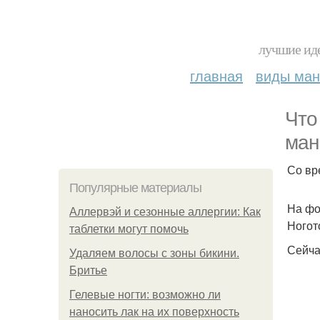
лучшие иде
главная
виды ма
Что
ман
Со вр
Популярные материалы
На фо
Аллервэй и сезонные аллергии: Как
Ногот
таблетки могут помочь
Сейча
Удаляем волосы с зоны бикини.
Бритье
Гелевые ногти: возможно ли
наносить лак на их поверхность