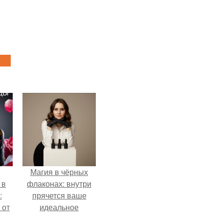
Магия в чёрных
 в
флаконах: внутри
:
прячется ваше
 от
идеальное
настроение.