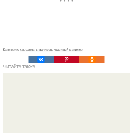
Категории:
как сделать маникюр
,
красивый маникюр
Читайте также
Как продлить срок носки гель-лака. Как продлить жизнь
маникюру?