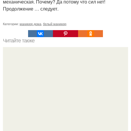
механическая. Почему? Да потому что сил нет!
Продолжение … следует.
Категории:
маникюр дома
,
белый маникюр
Читайте также
Приглашение для клиентов на маникюр. 5 способов
создать уникальное торговое предложение и оставить
конкурентов далеко позади.