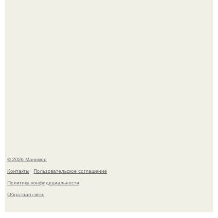
В нижегородской области трагически погибла 14-летняя
школьница - она покончила с собой на фоне подготовки к
контрольной по английскому языку.
© 2026 Маникюр
Контакты
Пользовательское соглашение
Политика конфидециальности
Обратная связь