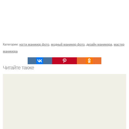
Категории:
ногти маникюр фото
,
модный маникюр фото
,
дизайн маникюра
,
мастер
маникюра
Читайте также
Маникюр под голубое платье. Маникюр под цвет платья