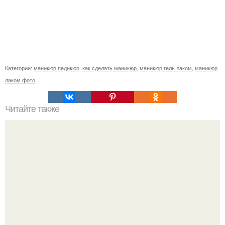
Категории:
маникюр педикюр
,
как сделать маникюр
,
маникюр гель лаком
,
маникюр
лаком фото
Читайте также
Реклама маникюра. Как написать продающий текст