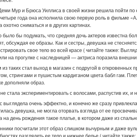
Деми Мур и Брюса Уиллиса в своей жизни решила пойти по с
 четыре года она исполнила свою первую роль в фильме «Ал
а охотно сниматься и в других картинах.
 было бы подумать, что средняя дочь актеров известна бол
ят, обсуждая ее образы. Как и сестры, девушка не стесняе
стрировать свое тело во всей красе ( читайте также: Выгл
или на прогулке с наследницей — актриса поразила внешни
 из таких стал выход в магазин с подругой в откровенных
том, стрингами и пушистым кардиганом цвета бабл гам. Пл
ке дополняли образ.
 не стала экспериментировать с волосами, распустив их, и 
с выглядела очень эффектно, и конечно же сразу привлекла
тилась девушка, не могла оторвать взгляда от ее просвечи
а на день рождения такое платье, в котором даже из спальн
нники посчитали этот образ слишком вычурным и даже вул
бностях разглядеть ее тело и нижнее белье ( читайте также