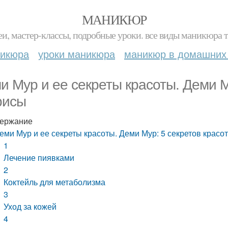
МАНИКЮР
и, мастер-классы, подробные уроки. все виды маникюра т
никюра
уроки маникюра
маникюр в домашних
и Мур и ее секреты красоты. Деми М
рисы
ержание
еми Мур и ее секреты красоты. Деми Мур: 5 секретов красо
1
Лечение пиявками
2
Коктейль для метаболизма
3
Уход за кожей
4