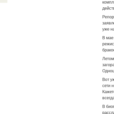
компл
дейс
Репор
заявл
уже н
В мае
режис
брако
Летом
загор
Одноц
Вот у
сети 
Кажет
всегда
В био
рассл