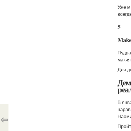
Уже м
всегд
5
Make
Пудра
макия
Для д
Дем
реа
В янв
нарав
⇦
Наоми
Прой