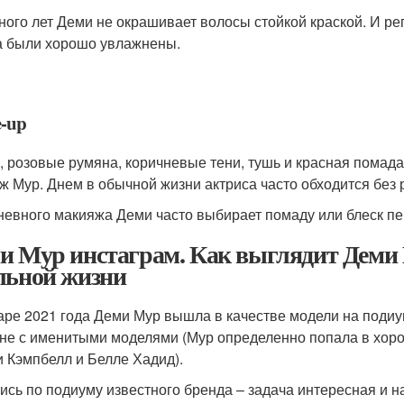
ного лет Деми не окрашивает волосы стойкой краской. И ре
а были хорошо увлажнены.
-up
, розовые румяна, коричневые тени, тушь и красная помад
ж Мур. Днем в обычной жизни актриса часто обходится без 
невного макияжа Деми часто выбирает помаду или блеск пе
и Мур инстаграм. Как выглядит Деми 
льной жизни
аре 2021 года Деми Мур вышла в качестве модели на подиу
не с именитыми моделями (Мур определенно попала в хорош
 Кэмпбелл и Белле Хадид).
тись по подиуму известного бренда – задача интересная и 