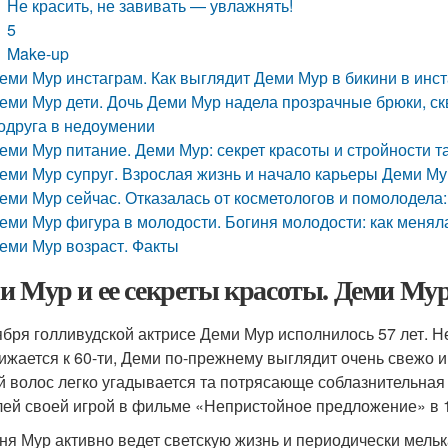
Не красить, не завивать — увлажнять!
5
Make-up
еми Мур инстаграм. Как выглядит Деми Мур в бикини в инс
еми Мур дети. Дочь Деми Мур надела прозрачные брюки, ск
одруга в недоумении
еми Мур питание. Деми Мур: секрет красоты и стройности та
еми Мур супруг. Взрослая жизнь и начало карьеры Деми Му
еми Мур сейчас. Отказалась от косметологов и помолодела: 
еми Мур фигура в молодости. Богиня молодости: как меня
еми Мур возраст. Факты
и Мур и ее секреты красоты. Деми Мур
ября голливудской актрисе Деми Мур исполнилось 57 лет. Н
ижается к 60-ти, Деми по-прежнему выглядит очень свежо и
й волос легко угадывается та потрясающе соблазнительная
лей своей игрой в фильме «Непристойное предложение» в 1
ня Мур активно ведет светскую жизнь и периодически мелька