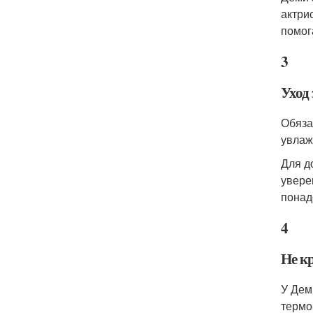
актри
помог
3
Уход 
Обяза
увлаж
Для д
увере
понад
4
Не к
У Дем
термо