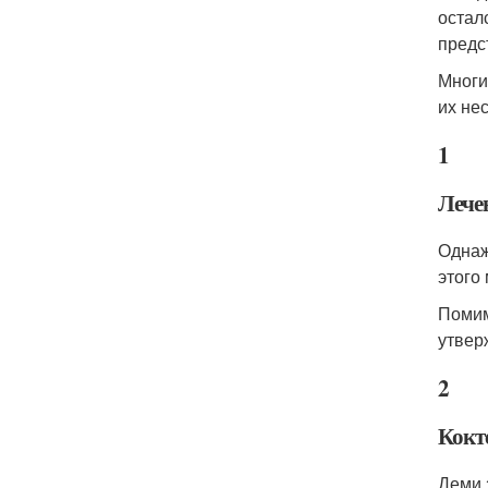
остал
предс
Многи
их не
1
Лече
Однаж
этого
Помим
утвер
2
Кокт
Деми 