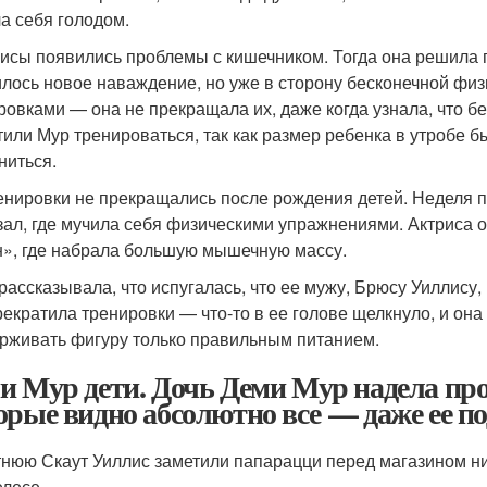
а себя голодом.
рисы появились проблемы с кишечником. Тогда она решила
лось новое наваждение, но уже в сторону бесконечной физи
ровками — она не прекращала их, даже когда узнала, что б
тили Мур тренироваться, так как размер ребенка в утробе
ниться.
енировки не прекращались после рождения детей. Неделя 
зал, где мучила себя физическими упражнениями. Актриса 
н», где набрала большую мышечную массу.
рассказывала, что испугалась, что ее мужу, Брюсу Уиллису
рекратила тренировки — что-то в ее голове щелкнуло, и она
рживать фигуру только правильным питанием.
и Мур дети. Дочь Деми Мур надела про
орые видно абсолютно все — даже ее по
тнюю Скаут Уиллис заметили папарацци перед магазином ни
лесе.