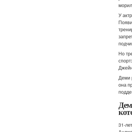
морил
У акт
Появи
трени
запре
подчи
Но тр
спорт
Джей
Деми 
она п
подде
Дем
кот
31-ле
Андже