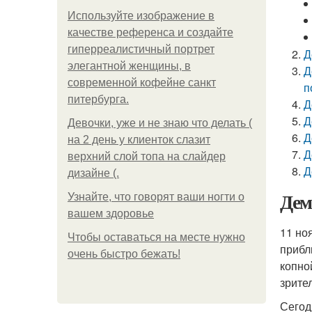
Используйте изображение в
качестве референса и создайте
гиперреалистичный портрет
Д
элегантной женщины, в
Д
современной кофейне санкт
п
питербурга.
Д
Д
Девочки, уже и не знаю что делать (
Д
на 2 день у клиенток слазит
Д
верхний слой топа на слайдер
Д
дизайне (.
Дем
Узнайте, что говорят ваши ногти о
вашем здоровье
11 но
Чтобы оставаться на месте нужно
прибл
очень быстро бежать!
копно
зрите
Сегод