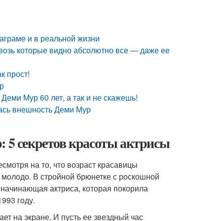
таграме и в реальной жизни
возь которые видно абсолютно все — даже ее
к прост!
р
Деми Мур 60 лет, а так и не скажешь!
лась внешность Деми Мур
: 5 секретов красоты актрисы
есмотря на то, что возраст красавицы
 молодо. В стройной брюнетке с роскошной
 начинающая актриса, которая покорила
993 году.
ет на экране. И пусть ее звездный час