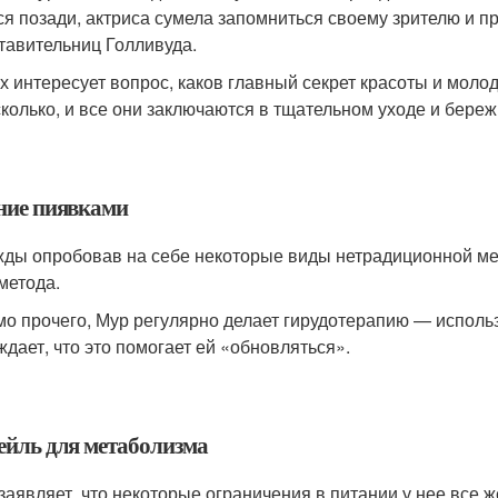
ся позади, актриса сумела запомниться своему зрителю и п
тавительниц Голливуда.
х интересует вопрос, каков главный секрет красоты и молод
сколько, и все они заключаются в тщательном уходе и бере
ние пиявками
ды опробовав на себе некоторые виды нетрадиционной м
 метода.
о прочего, Мур регулярно делает гирудотерапию — исполь
ждает, что это помогает ей «обновляться».
ейль для метаболизма
заявляет, что некоторые ограничения в питании у нее все ж