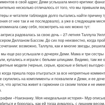
иментов в свой адрес Деми услышала много критики: фана
твительно несколько отличалось от того, что мы привыкли ви
теры и читатели таблоидов долго пытались найти причину
ения от нее так и не последовало), а уже в следующем мес
апоминала саму себя, посмотреть на них можно тут:
 актриса радовалась за свою дочь – 27-летняя Таллула Уил
сером Дилланом Бассом. До сих пор неизвестно, когда прой
сочетании: возможно, Таллула, как и многие звезды, решила
 мы еще раз услышали о дочерях Деми. Мама и три сестры о
али, купались и играли с белыми шпицами. Видимо, там же о
ветные модели (черные, серые, красные и белые) выгодно 
ж когда пришла пора отыграться за все неприятные коммент
не скупились на комплименты и похвалили и Деми, и ее доче
ся, что артистка живет в гармонии со своим телом и не име
.
графии «Наизнанку. Моя неидеальная история» Мур описыва
абиться и боролась, как ей тогда думалось, с лишним весо