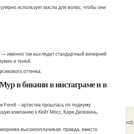
гулярно использует масла для волос, чтобы они
а — именно так выглядит стандартный вечерний
румян и теней.
рсикового оттенка.
Мур в бикини в инстаграме и в
м Fendi – артистка прошлась по подиуму
ую компанию к Кейт Мосс, Каре Делевинь,
⇨
наверняка высокооплачивая, правда, вместо