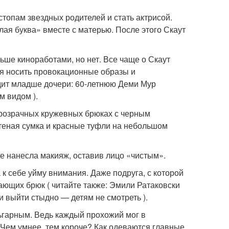
топам звездных родителей и стать актрисой.
ая буква» вместе с матерью. После этого Скаут
ьше киноработами, но нет. Все чаще о Скаут
тся носить провокационные образы и
ядит младше дочери: 60-летнюю Деми Мур
м видом ).
 прозрачных кружевных брюках с черным
етеная сумка и красные туфли на небольшом
не нанесла макияж, оставив лицо «чистым».
 к себе уйму внимания. Даже подруга, с которой
вающих брюк ( читайте также: Эмили Ратаковски
и выйти стыдно — детям не смотреть ).
ьгарным. Ведь каждый прохожий мог в
: Чем умнее, тем короче? Как одеваются главные