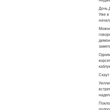
Дочь 
Уже в
начал
Можно
говор
демон
замет
Одним
корсе
каблу
Скаут
Уилли
встре
надел
Покло
подро