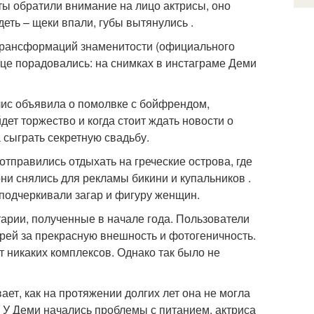
ты обратили внимание на лицо актрисы, оно
деть – щеки впали, губы вытянулись .
 трансформаций знаменитости (официального
яце порадовались: на снимках в инстаграме Деми
лис объявила о помолвке с бойфрендом,
дет торжество и когда стоит ждать новости о
 сыграть секретную свадьбу.
тправились отдыхать на греческие острова, где
ни снялись для рекламы бикини и купальников .
подчеркивали загар и фигуру женщин.
арии, полученные в начале года. Пользователи
рей за прекрасную внешность и фотогеничность.
ет никаких комплексов. Однако так было не
ет, как на протяжении долгих лет она не могла
м. У Деми начались проблемы с питанием, актриса