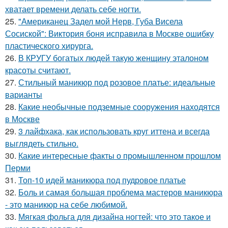
хватает времени делать себе ногти.
25.
"Американец Задел мой Нерв, Губа Висела
Сосиской": Виктория боня исправила в Москве ошибку
пластического хирурга.
26.
В КРУГУ богатых людей такую женщину эталоном
красоты считают.
27.
Стильный маникюр под розовое платье: идеальные
варианты
28.
Какие необычные подземные сооружения находятся
в Москве
29.
3 лайфхака, как использовать круг иттена и всегда
выглядеть стильно.
30.
Какие интересные факты о промышленном прошлом
Перми
31.
Топ-10 идей маникюра под пудровое платье
32.
Боль и самая большая проблема мастеров маникюра
- это маникюр на себе любимой.
33.
Мягкая фольга для дизайна ногтей: что это такое и