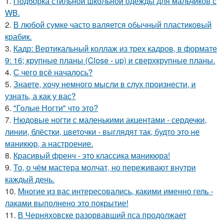
1.
Подборка стильной школьной одежды для мальчиков с
WB.
2.
В любой сумке часто валяется обычный пластиковый
крабик.
3.
Кадр: Вертикальный коллаж из трех кадров, в формате
9: 16; крупные планы (Close - up) и сверхкрупные планы.
4.
С чего всё началось?
5.
Знаете, хочу немного мысли в слух произнести, и
узнать, а как у вас?
6.
"Голые Ногти" что это?
7.
Нюдовые ногти с маленькими акцентами - сердечки,
линии, блёстки, цветочки - выглядят так, будто это не
маникюр, а настроение.
8.
Красивый френч - это классика маникюра!
9.
То, о чём мастера молчат, но переживают внутри
каждый день.
10.
Многие из вас интересовались, какими именно гель -
лаками выполнено это покрытие!
11.
В Черняховске разорвавший пса продолжает