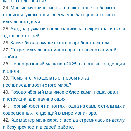
как ею пользоваться
34.
Многие мужчины мечтают о женщине с обложки:
стройной, ухоженной, всегда улыбающейся хозяйке
идеального дома.
35.
Уход за ручками после маникюра: секрет красивых и
здоровых ногтей.
36.
Какие блюда лучше всего попробовать летом
37.
Секрет идеального маникюра, это щепотка моей
любви.
38.
Черно-розовый маникюр 2025: основные тенденции
и стили
39.
Помогите, что делать с гневом из-за
несправедливости этого мира?
40.
Розово-чёрный маникюр с блестками: пошаговая
инструкция для начинающих
41.
Черный френч на ногтях - одна из самых стильных и
современных тенденций в мире маникюра.
42.
Как мастер маникюра, я всегда стремилась к идеалу
и безупречности в своей работе.