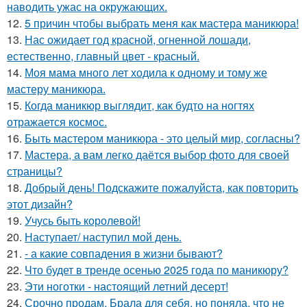
наводить ужас на окружающих.
12.
5 причин чтобы выбрать меня как мастера маникюра!
13.
Нас ожидает год красной, огненной лошади,
естественно, главный цвет - красный.
14.
Моя мама много лет ходила к одному и тому же
мастеру маникюра.
15.
Когда маникюр выглядит, как будто на ногтях
отражается космос.
16.
Быть мастером маникюра - это целый мир, согласны?
17.
Мастера, а вам легко даётся выбор фото для своей
страницы?
18.
Добрый день! Подскажите пожалуйста, как повторить
этот дизайн?
19.
Учусь быть королевой!
20.
Наступает/ наступил мой день.
21.
- а какие совпадения в жизни бывают?
22.
Что будет в тренде осенью 2025 года по маникюру?
23.
Эти ноготки - настоящий летний десерт!
24.
Срочно продам. Брала для себя, но поняла, что не